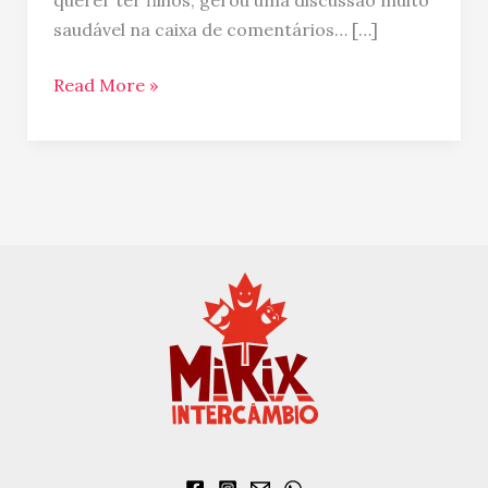
querer ter filhos, gerou uma discussão muito
da
saudável na caixa de comentários… […]
sua
vida?
Read More »
Já
fez
o
exame
AMH?