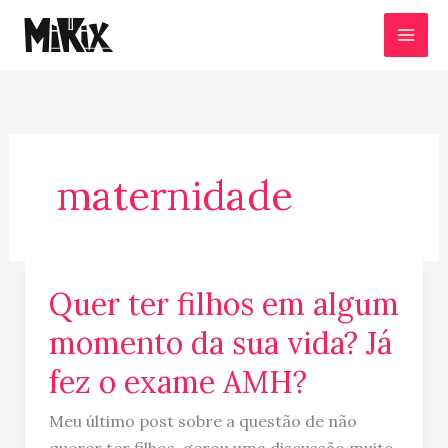
Ir
para
o
conteúdo
maternidade
Quer ter filhos em algum
Quer
ter
momento da sua vida? Já
filhos
fez o exame AMH?
em
algum
Meu último post sobre a questão de não
momento