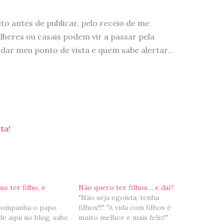
to antes de publicar, pelo receio de me
eres ou casais podem vir a passar pela
 dar meu ponto de vista e quem sabe alertar…
ta!
o ter filho, e
Não quero ter filhos… e daí?
"Não seja egoísta, tenha
companha o papo
filhos!!!" "A vida com filhos é
ade aqui no blog, sabe
muito melhor e mais feliz!"