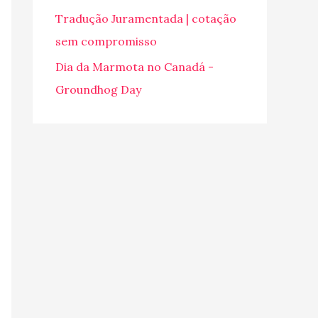
o
Tradução Juramentada | cotação
r
sem compromisso
:
Dia da Marmota no Canadá -
Groundhog Day