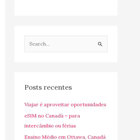
P
e
s
q
u
Posts recentes
i
Viajar é aproveitar oportunidades
s
a
eSIM no Canadá – para
r
intercâmbio ou férias
p
Ensino Médio em Ottawa, Canadá