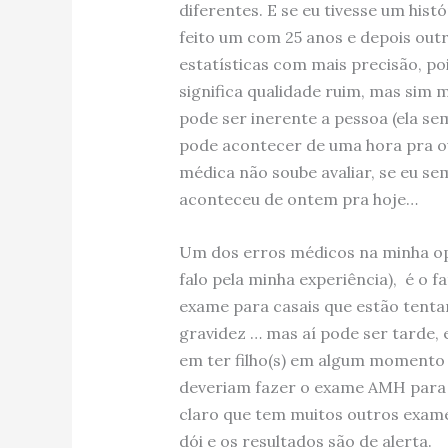
diferentes. E se eu tivesse um hist
feito um com 25 anos e depois outr
estatísticas com mais precisão, po
significa qualidade ruim, mas sim 
pode ser inerente a pessoa (ela s
pode acontecer de uma hora pra out
médica não soube avaliar, se eu sem
aconteceu de ontem pra hoje…
Um dos erros médicos na minha opi
falo pela minha experiência), é o
exame para casais que estão tent
gravidez … mas aí pode ser tarde,
em ter filho(s) em algum momento 
deveriam fazer o exame AMH para c
claro que tem muitos outros exame
dói e os resultados são de alerta.