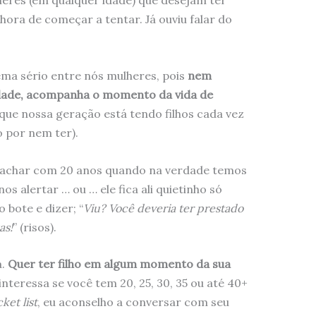
heres (em qualquer idade) que desejam ter
hora de começar a tentar. Já ouviu falar do
ma sério entre nós mulheres, pois
nem
lidade, acompanha o momento da vida de
que nossa geração está tendo filhos cada vez
 por nem ter).
 achar com 20 anos quando na verdade temos
os alertar … ou … ele fica ali quietinho só
bote e dizer; “
Viu? Você deveria ter prestado
as!
” (risos).
a.
Quer ter filho em algum momento da sua
 interessa se você tem 20, 25, 30, 35 ou até 40+
ket list
, eu aconselho a conversar com seu