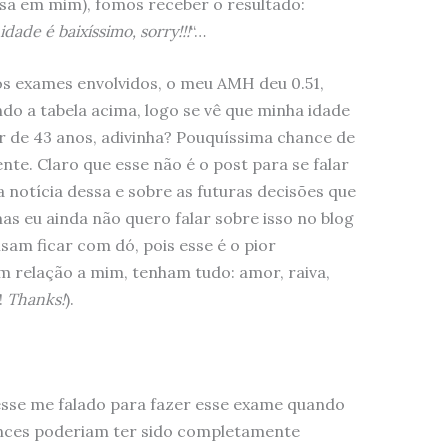
sa em mim), fomos receber o resultado:
ade é baixíssimo, sorry!!!
“…
s exames envolvidos, o meu AMH deu 0.51,
do a tabela acima, logo se vê que minha idade
r de 43 anos, adivinha? Pouquíssima chance de
te. Claro que esse não é o post para se falar
 notícia dessa e sobre as futuras decisões que
s eu ainda não quero falar sobre isso no blog
am ficar com dó, pois esse é o pior
 relação a mim, tenham tudo: amor, raiva,
!
Thanks!
).
vesse me falado para fazer esse exame quando
ances poderiam ter sido completamente