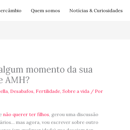
tercâmbio
Quem somos
Notícias & Curiosidades
m algum momento da sua
me AMH?
ella
,
Desabafos
,
Fertilidade
,
Sobre a vida
/ Por
de
não querer ter filhos
, gerou uma discussão
ários… mas agora, vou escrever sobre outro