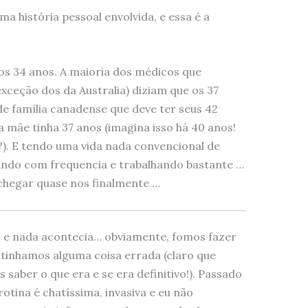
a história pessoal envolvida, e essa é a
é os 34 anos. A maioria dos médicos que
exceção dos da Australia) diziam que os 37
e família canadense que deve ter seus 42
a mãe tinha 37 anos (imagina isso há 40 anos!
o?). E tendo uma vida nada convencional de
jando com frequencia e trabalhando bastante …
 chegar quase nos finalmente …
s e nada acontecia… obviamente, fomos fazer
 tinhamos alguma coisa errada (claro que
 saber o que era e se era definitivo!). Passado
 rotina é chatíssima, invasiva e eu não