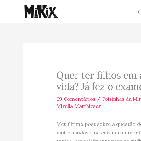
Ir
In
para
o
conteúdo
Quer ter filhos e
vida? Já fez o exa
69 Comentários
/
Coisinhas da Mir
Mirella Matthiesen
Meu último post sobre a questão 
muito saudável na caixa de coment