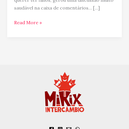
querer ter filhos, gerou uma discussão muito
da
saudável na caixa de comentários… […]
sua
vida?
Read More »
Já
fez
o
exame
AMH?