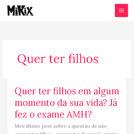
Ir
para
o
conteúdo
Quer ter filhos
Quer ter filhos em algum
Quer
ter
momento da sua vida? Já
filhos
fez o exame AMH?
em
algum
Meu último post sobre a questão de não
momento