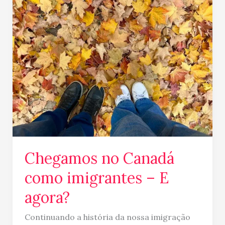
no
Canadá
como
imigrantes
–
E
agora?
Chegamos no Canadá
como imigrantes – E
agora?
Continuando a história da nossa imigração