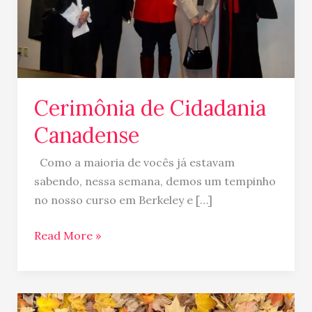
Cerimônia de Cidadania
Canadense
Como a maioria de vocês já estavam
sabendo, nessa semana, demos um tempinho
no nosso curso em Berkeley e […]
Read More »
Chegamos