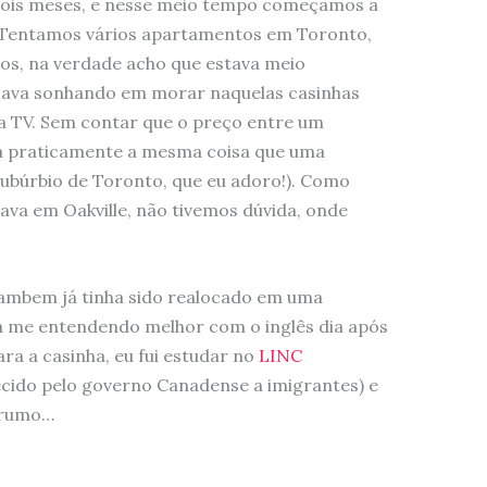
ois meses, e nesse meio tempo começamos a
. Tentamos vários apartamentos em Toronto,
os, na verdade acho que estava meio
cava sonhando em morar naquelas casinhas
na TV. Sem contar que o preço entre um
 praticamente a mesma coisa que uma
ubúrbio de Toronto, que eu adoro!). Como
va em Oakville, não tivemos dúvida, onde
tambem já tinha sido realocado em uma
a me entendendo melhor com o inglês dia após
a a casinha, eu fui estudar no
LINC
ecido pelo governo Canadense a imigrantes) e
 rumo…