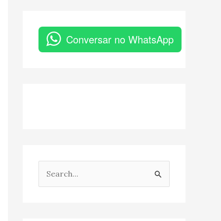
Conversar no WhatsApp
P
e
s