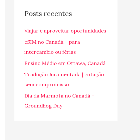
q
u
Posts recentes
i
Viajar é aproveitar oportunidades
s
a
eSIM no Canadá – para
r
intercâmbio ou férias
p
Ensino Médio em Ottawa, Canadá
o
Tradução Juramentada | cotação
r
sem compromisso
:
Dia da Marmota no Canadá -
Groundhog Day