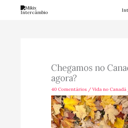
Ir
In
para
o
conteúdo
Chegamos no Canad
agora?
40 Comentários
/
Vida no Canadá