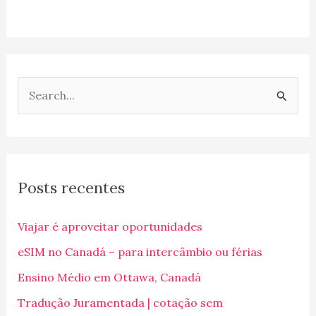
P
e
s
q
Posts recentes
u
i
Viajar é aproveitar oportunidades
s
eSIM no Canadá – para intercâmbio ou férias
a
Ensino Médio em Ottawa, Canadá
r
p
Tradução Juramentada | cotação sem