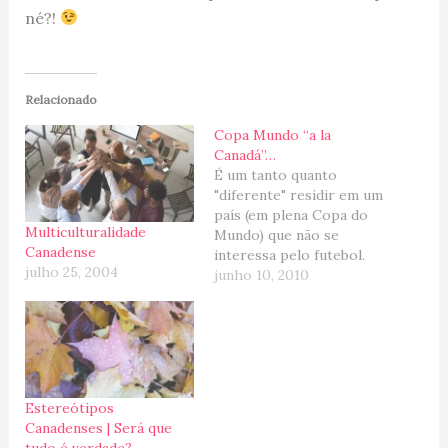
né?!
Relacionado
Copa Mundo “a la
Canadá”…
É um tanto quanto
"diferente" residir em um
país (em plena Copa do
Multiculturalidade
Mundo) que não se
Canadense
interessa pelo futebol.
julho 25, 2004
Ok, ok, ok... não é bem
junho 10, 2010
assim, mas quando
comparamos o Canadá
com o Brasil ou com os
países Europeus, a mania
e adoração pelo futebol
é praticamente nula
Estereótipos
(apesar…
Canadenses | Será que
tudo é verdade?