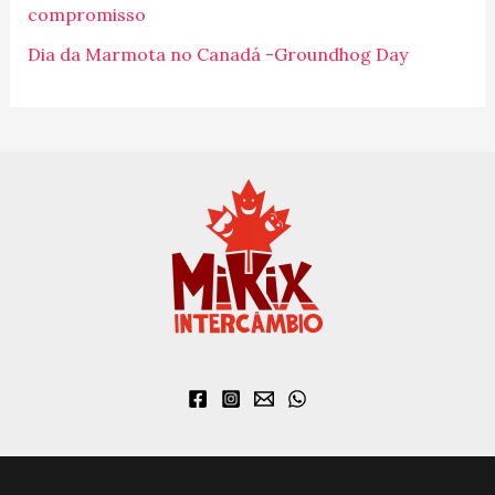
o
compromisso
r
Dia da Marmota no Canadá -Groundhog Day
: