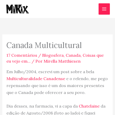
Ir
para
o
conteúdo
Canada Multicultural
17 Comentários
/
Blogosfera
,
Canada
,
Coisas que
eu vejo em...
/ Por
Mirella Matthiesen
Em Julho/2004, escrevi um post sobre a bela
Multiculturalidade Canadense
e o relendo, me pego
repensando que isso é um dos maiores presentes
que o Canada pode oferecer a seu povo.
Dia desses, na farmacia, vi a capa da
Chatelaine
da
edição de Agosto/2008 (foto ao lado) e fiquei