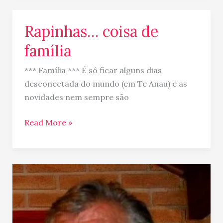
Rapinhas… coisa de
Rapinhas…
coisa
família
de
família
*** Família *** É só ficar alguns dias
desconectada do mundo (em Te Anau) e as
novidades nem sempre são
Read More »
Parabéns
para
o
meu