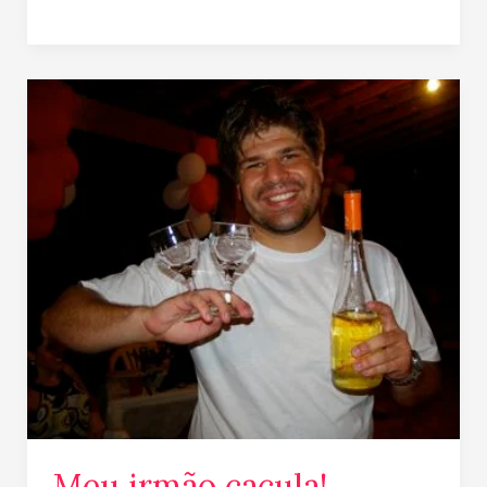
Meu
irmão
caçula!
Meu irmão caçula!