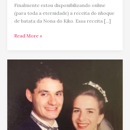
Finalmente estou disponibilizando online
(para toda a eternidade) a receita do nhoque
de batata da Nona do Kiko. Essa receita […]
Read More »
Casal
Mikix:
15
anos
depois
do
sim