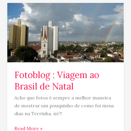
Fotoblog
:
Viagem
ao
Brasil
de
Natal
Fotoblog : Viagem ao
Brasil de Natal
Acho que fotos é sempre a melhor maneira
de mostrar um pouquinho de como foi meus
dias na Terrinha, né?!
Read More »