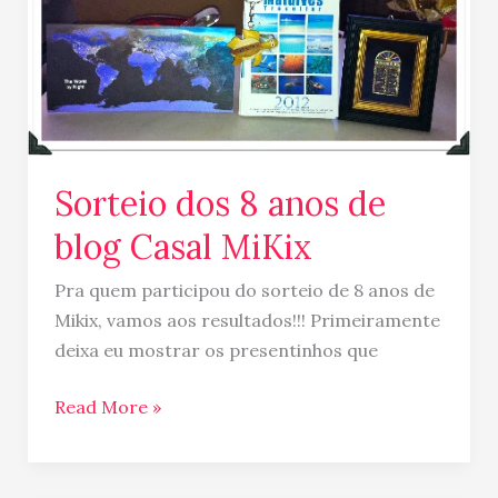
dos
8
anos
de
blog
Casal
MiKix
Sorteio dos 8 anos de
blog Casal MiKix
Pra quem participou do sorteio de 8 anos de
Mikix, vamos aos resultados!!! Primeiramente
deixa eu mostrar os presentinhos que
Read More »