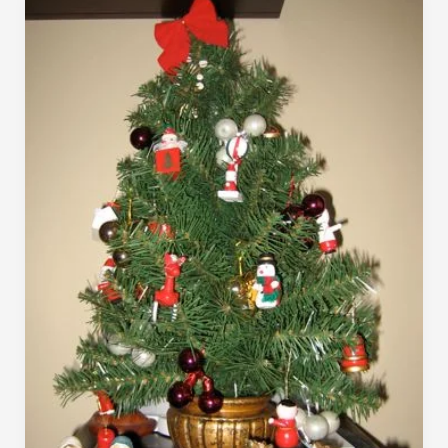
Feliz
Natal…
Feliz
Ano
Novo