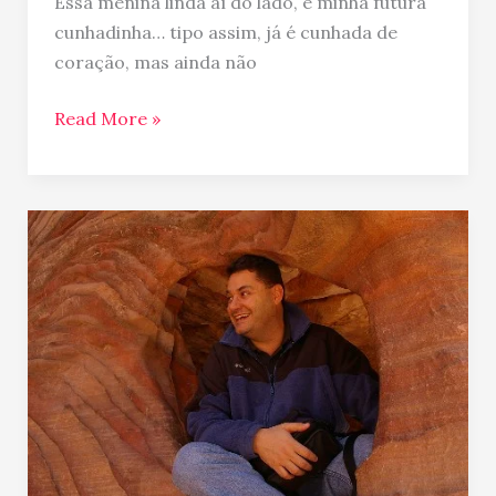
Essa menina linda aí do lado, é minha futura
cunhadinha… tipo assim, já é cunhada de
coração, mas ainda não
Read More »
Parabéns
Kikão!!!