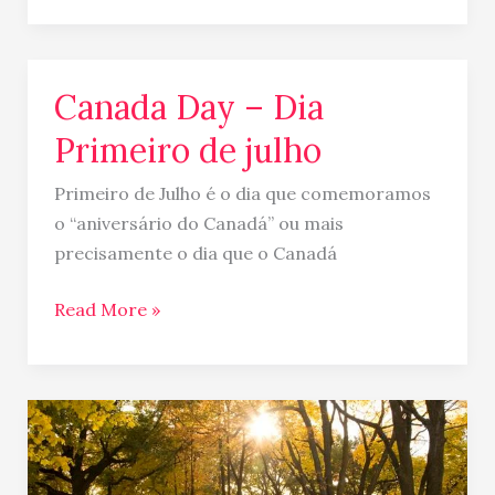
Canada Day – Dia
Canada
Day
Primeiro de julho
–
Dia
Primeiro de Julho é o dia que comemoramos
Primeiro
o “aniversário do Canadá” ou mais
de
precisamente o dia que o Canadá
julho
Read More »
Carta
a
meu