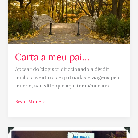
pai…
Carta a meu pai…
Apesar do blog ser direcionado a dividir
minhas aventuras expatriadas e viagens pelo
mundo, acredito que aqui também é um
Read More »
Sorteio