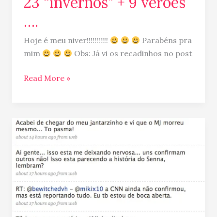
23 “invernos” + 9 verões
“invernos”
….
+
9
Hoje é meu niver!!!!!!!!!!!
Parabéns pra
verões
mim
Obs: Já vi os recadinhos no post
….
Read More »
Michael
Jackson
morreu…
minha
musica
favorita…