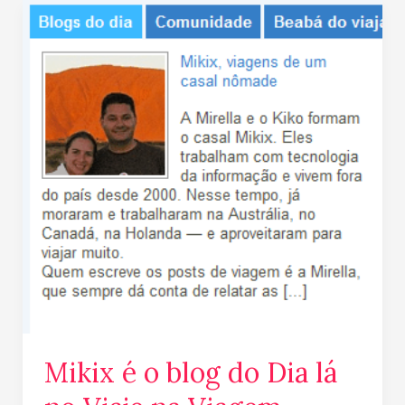
Mikix
é
o
blog
do
Dia
lá
no
Viaje
na
Viagem
Mikix é o blog do Dia lá