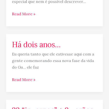
especial que nem é possível descrever…
Read More »
Há dois anos…
Há
dois
Eu queria tanto que ele estivesse aqui com a
anos…
gente comemorando essa nova fase da vida
do Gu… ele faz
Read More »
23