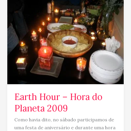
Earth
Hour
–
Hora
do
Planeta
2009
Earth Hour – Hora do
Planeta 2009
Como havia dito, no sábado participamos de
uma festa de aniversário e durante uma hora