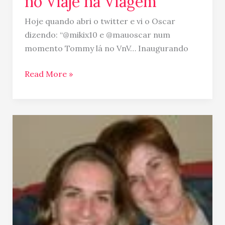
no Viaje na Viagem
Hoje quando abri o twitter e vi o Oscar
dizendo: “@mikix10 e @mauoscar num
momento Tommy lá no VnV… Inaugurando
Read More »
Mãe
é
mãe:
Mentira!