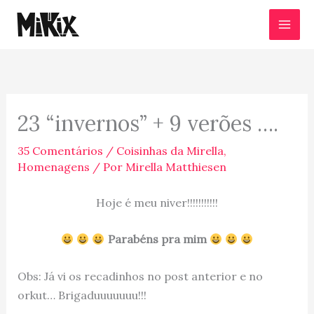
Ir
para
o
conteúdo
23 “invernos” + 9 verões ….
35 Comentários
/
Coisinhas da Mirella
,
Homenagens
/ Por
Mirella Matthiesen
Hoje é meu niver!!!!!!!!!!!
Parabéns pra mim
Obs: Já vi os recadinhos no post anterior e no
orkut… Brigaduuuuuuu!!!