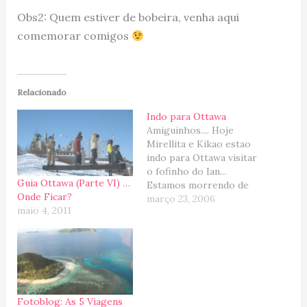
Obs2: Quem estiver de bobeira, venha aqui
comemorar comigos
Relacionado
Indo para Ottawa
Amiguinhos.... Hoje
Mirellita e Kikao estao
indo para Ottawa visitar
o fofinho do Ian...
Guia Ottawa (Parte VI) …
Estamos morrendo de
Onde Ficar?
saudades dele (e do
março 23, 2006
maio 4, 2011
cumpadres tambem, eh
claro!!!), imagina que
desde dezembro a gente
nao se ve!!! Missao da
viagem: ensinar o Ian a
falar “Dinda” :D.
Fotoblog: As 5 Viagens