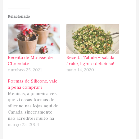
Relacionado
Receita de Mousse de
Receita Tabule – salada
Chocolate
árabe, light e deliciosa!
outubro 25, 2021
maio 14, 2020
Formas de Silicone, vale
a pena comprar?
Meninas, a primeira vez
que vi essas formas de
silicone nas lojas aqui do
Canada, sinceramente
não acreditei muito na
propaganda, pois achei
março 25, 2004
que eram muito
eficientes para serem