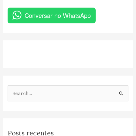
Conversar no WhatsApp
P
e
s
q
Posts recentes
u