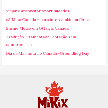
i
Viajar é aproveitar oportunidades
s
eSIM no Canadá – para intercâmbio ou férias
a
Ensino Médio em Ottawa, Canadá
r
p
Tradução Juramentada | cotação sem
o
compromisso
r
Dia da Marmota no Canadá -Groundhog Day
: