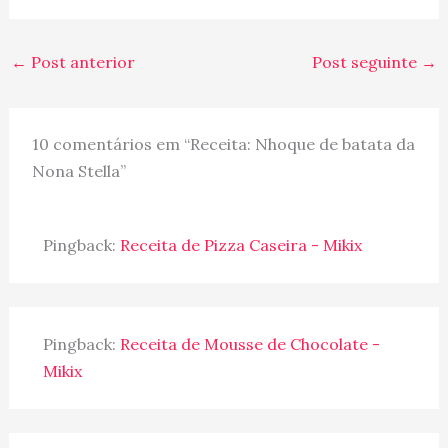
verdade. Contudo, há uns
meses, uma amiga que
mora em Nova York
←
Post anterior
Post seguinte
→
testou, disse que ela
testou e deu tudo certo.
…
10 comentários em “Receita: Nhoque de batata da
Nona Stella”
Pingback:
Receita de Pizza Caseira - Mikix
Pingback:
Receita de Mousse de Chocolate -
Mikix