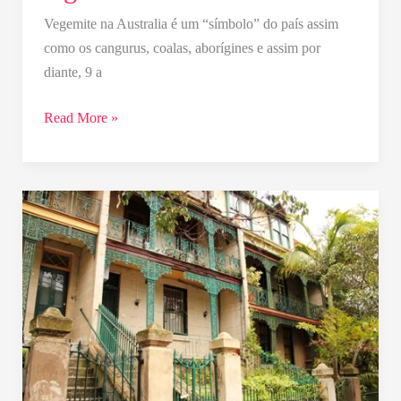
…
Vegemite na Australia é um “símbolo” do país assim
argh!
como os cangurus, coalas, aborígines e assim por
diante, 9 a
Read More »
Dicas
de
Viagem:
Australia
–
Post
Indice