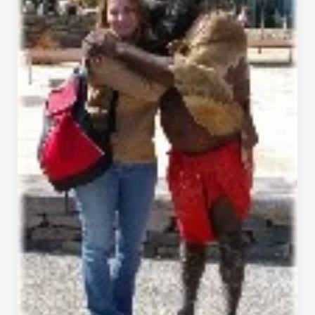
Ao
redor
de
Sydney
(Blue
Mountain
&
Jervis
Bay)