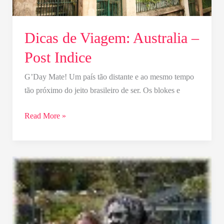
Dicas de Viagem: Australia –
Post Indice
G’Day Mate! Um país tão distante e ao mesmo tempo
tão próximo do jeito brasileiro de ser. Os blokes e
Read More »
Dias
4
&
5
–