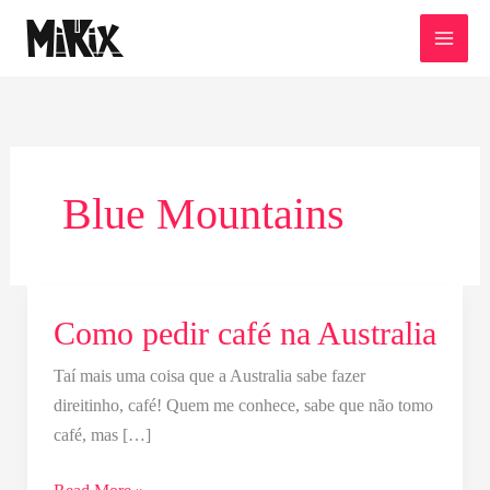
Ir
para
o
conteúdo
Blue Mountains
Como pedir café na Australia
Como
pedir
Taí mais uma coisa que a Australia sabe fazer
café
direitinho, café! Quem me conhece, sabe que não tomo
na
café, mas […]
Australia