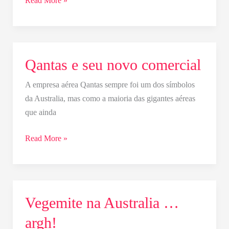
Read More »
Qantas e seu novo comercial
Qantas
e
A empresa aérea Qantas sempre foi um dos símbolos
seu
da Australia, mas como a maioria das gigantes aéreas
novo
que ainda
comercial
Read More »
Vegemite na Australia …
Vegemite
na
argh!
Australia