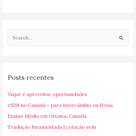
P
e
s
q
Posts recentes
u
i
Viajar é aproveitar oportunidades
s
eSIM no Canadá – para intercâmbio ou férias
a
Ensino Médio em Ottawa, Canadá
r
p
Tradução Juramentada | cotação sem