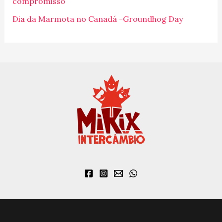
o
compromisso
r
Dia da Marmota no Canadá -Groundhog Day
: