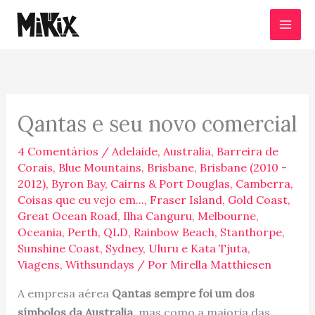
Ir
para
o
conteúdo
Qantas e seu novo comercial
4 Comentários
/
Adelaide
,
Australia
,
Barreira de
Corais
,
Blue Mountains
,
Brisbane
,
Brisbane (2010 -
2012)
,
Byron Bay
,
Cairns & Port Douglas
,
Camberra
,
Coisas que eu vejo em...
,
Fraser Island
,
Gold Coast
,
Great Ocean Road
,
Ilha Canguru
,
Melbourne
,
Oceania
,
Perth
,
QLD
,
Rainbow Beach
,
Stanthorpe
,
Sunshine Coast
,
Sydney
,
Uluru e Kata Tjuta
,
Viagens
,
Withsundays
/ Por
Mirella Matthiesen
A empresa aérea
Qantas sempre foi um dos
símbolos da Australia
, mas como a maioria das