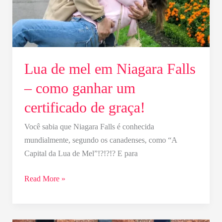
ganhar
um
certificado
de
Lua de mel em Niagara Falls
graça!
– como ganhar um
certificado de graça!
Você sabia que Niagara Falls é conhecida
mundialmente, segundo os canadenses, como “A
Capital da Lua de Mel”!?!?!? E para
Read More »