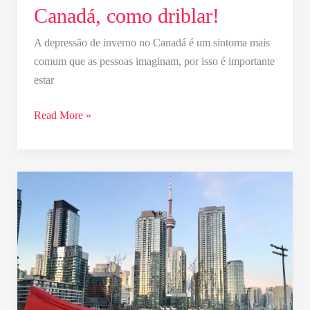
do
Canadá, como driblar!
inverno
no
A depressão de inverno no Canadá é um sintoma mais
Canadá,
comum que as pessoas imaginam, por isso é importante
como
estar
driblar!
Read More »
Motivos
para
não
morar
no
Canadá
|