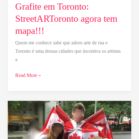
Grafite em Toronto:
StreetARToronto agora tem
mapa!!!
Quem me conhece sabe que adoro arte de rua e
Toronto é uma dessas cidades que incentiva os artistas
a
Read More »
Você
não
é
mais
canadense