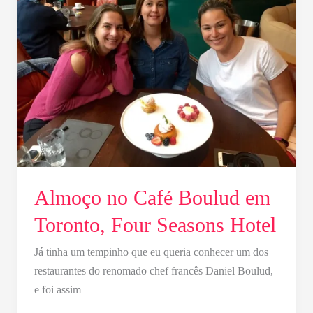
Café
Boulud
em
Toronto,
Four
Seasons
Hotel
Almoço no Café Boulud em
Toronto, Four Seasons Hotel
Já tinha um tempinho que eu queria conhecer um dos
restaurantes do renomado chef francês Daniel Boulud,
e foi assim