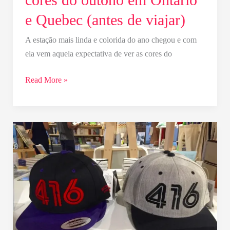
viajar)
e Quebec (antes de viajar)
A estação mais linda e colorida do ano chegou e com
ela vem aquela expectativa de ver as cores do
Read More »
Lojas
que
recomendo
para
compras
em
Toronto