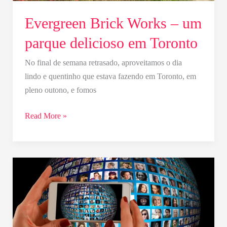
Evergreen Brick Works – um
parque delicioso em Toronto
No final de semana retrasado, aproveitamos o dia
lindo e quentinho que estava fazendo em Toronto, em
pleno outono, e fomos
Read More »
Diversidade
aumenta
entre
o
povo