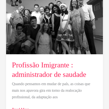
administrador
de
saudade
Profissão Imigrante :
administrador de saudade
Quando pensamos em mudar de país, as coisas que
mais nos apavora gira em torno da realocação
profissional, da adaptação aos