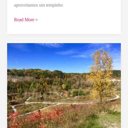
aproveitamos um tempinho
Read More »
Evergreen
Brick
Works
–
um
parque
delicioso
em
Toronto