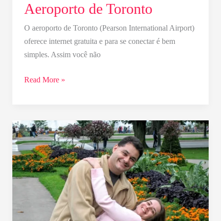
Aeroporto de Toronto
O aeroporto de Toronto (Pearson International Airport)
oferece internet gratuita e para se conectar é bem
simples. Assim você não
Read More »
Lua
de
mel
em
Niagara
Falls
–
como