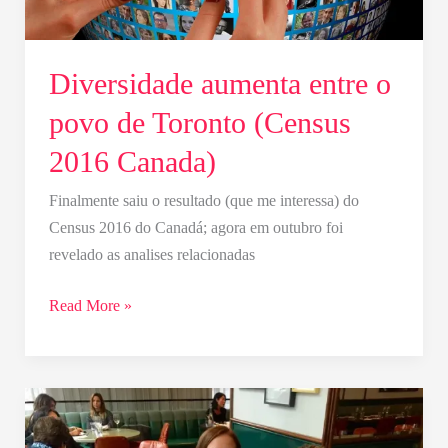
de
Toronto
(Census
Diversidade aumenta entre o
2016
povo de Toronto (Census
Canada)
2016 Canada)
Finalmente saiu o resultado (que me interessa) do
Census 2016 do Canadá; agora em outubro foi
revelado as analises relacionadas
Read More »
Almoço
no