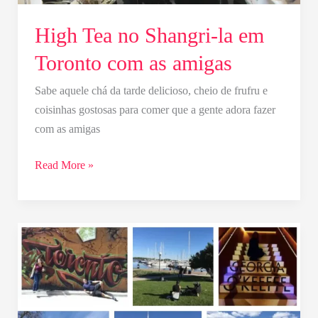
High Tea no Shangri-la em
Toronto com as amigas
Sabe aquele chá da tarde delicioso, cheio de frufru e
coisinhas gostosas para comer que a gente adora fazer
com as amigas
Read More »
Meus
programas
favoritos
no
verão