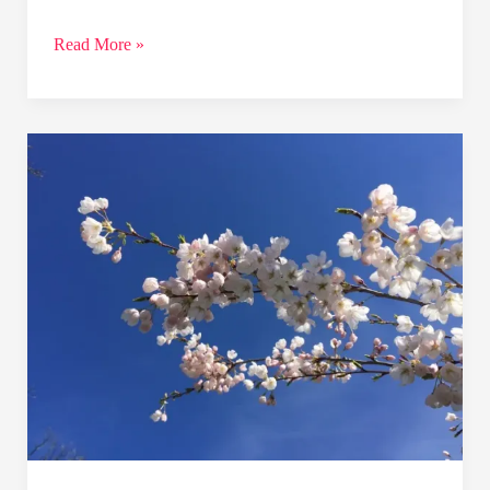
Read More »
Cerejeiras
em
Toronto
–
Trinity
Bellwoods
Park