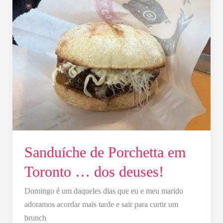
de
Porchetta
em
Toronto
…
dos
deuses!
Sanduíche de Porchetta em
Toronto … dos deuses!
Domingo é um daqueles dias que eu e meu marido
adoramos acordar mais tarde e sair para curtir um
brunch