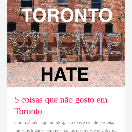
5
coisas
que
não
gosto
em
Toronto
5 coisas que não gosto em
Toronto
Como já falei aqui no blog, não existe cidade perfeita,
todos os lugares tem seus pontos positivos e negativos.