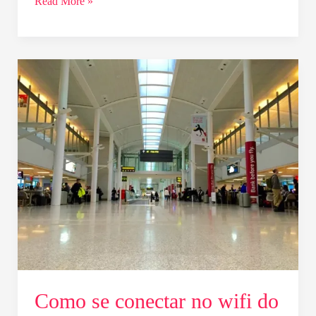
Read More »
Como
se
conectar
no
wifi
do
Aeroporto
de
Toronto
Como se conectar no wifi do