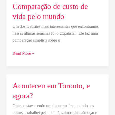
Comparação de custo de
Comparação
de
vida pelo mundo
custo
de
Um dos websites mais interessantes que encontramos
vida
nessas últimas semanas foi o Expatistan. Ele faz uma
pelo
comparação simplista sobre o
mundo
Read More »
Aconteceu em Toronto, e
Aconteceu
em
agora?
Toronto,
e
Ontem estava sendo um dia normal como todos os
agora?
outros. Trabalhei pela manhã, saimos para almoçar e