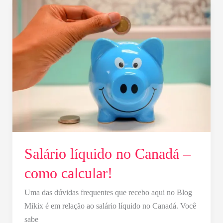
Salário
líquido
no
Canadá
–
como
calcular!
Salário líquido no Canadá –
como calcular!
Uma das dúvidas frequentes que recebo aqui no Blog
Mikix é em relação ao salário líquido no Canadá. Você
sabe