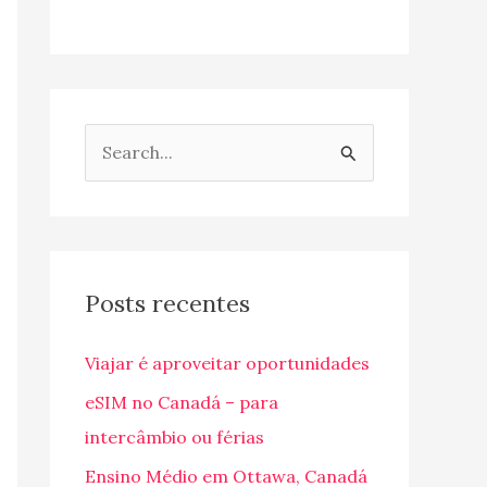
P
e
s
q
u
Posts recentes
i
Viajar é aproveitar oportunidades
s
a
eSIM no Canadá – para
r
intercâmbio ou férias
p
Ensino Médio em Ottawa, Canadá