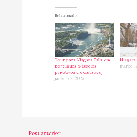
Relacionado
Tour para Niagara Falls em
Niagara 
português (Passeios
março 1
privativos e excursões)
janeiro 9, 2025
←
Post anterior