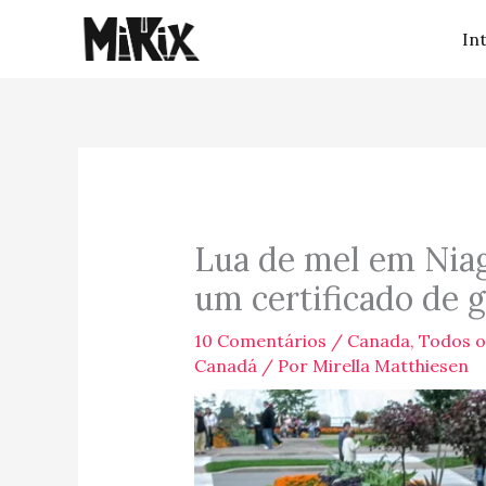
Ir
In
para
o
conteúdo
Lua de mel em Niag
um certificado de g
10 Comentários
/
Canada
,
Todos o
Canadá
/ Por
Mirella Matthiesen