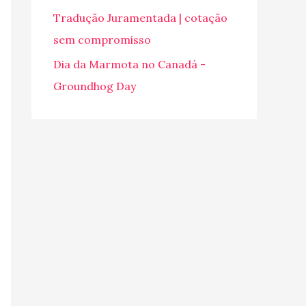
o
Tradução Juramentada | cotação
r
sem compromisso
:
Dia da Marmota no Canadá -
Groundhog Day