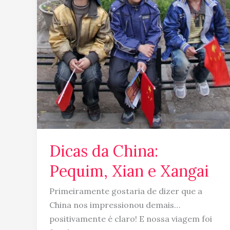
Pequim,
Xian
e
Xangai
Dicas da China:
Pequim, Xian e Xangai
Primeiramente gostaria de dizer que a
China nos impressionou demais…
positivamente é claro! E nossa viagem foi