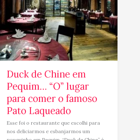
para
comer
o
famoso
Pato
Laqueado
Duck de Chine em
Pequim… “O” lugar
para comer o famoso
Pato Laqueado
Esse foi o restaurante que escolhi para
nos deliciarmos e esbanjarmos um
pouquinho em Pequim. “Duck de Chine” é