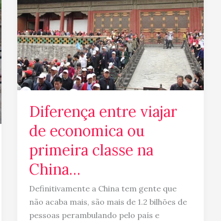
de
economica
ou
primeira
classe
na
China…
Diferença entre viajar
de economica ou
primeira classe na
China…
Definitivamente a China tem gente que
não acaba mais, são mais de 1.2 bilhões de
pessoas perambulando pelo país e