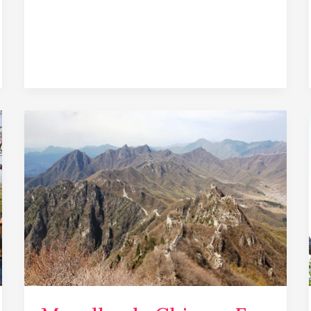
Muralha
da
China
–
Eu
Fui!!!