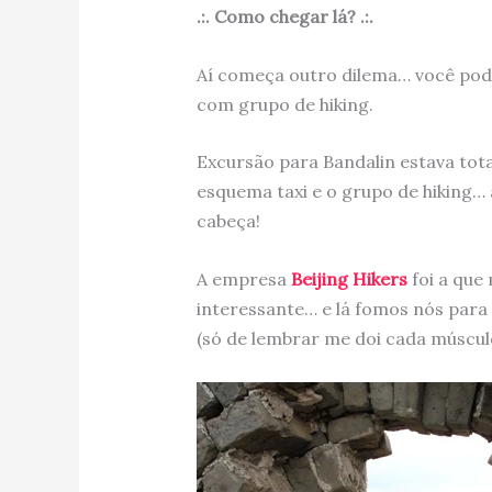
.:. Como chegar lá? .:.
Aí começa outro dilema… você pode
com grupo de hiking.
Excursão para Bandalin estava tot
esquema taxi e o grupo de hiking… a
cabeça!
A empresa
Beijing Hikers
foi a que
interessante… e lá fomos nós para a
(só de lembrar me doi cada músculo