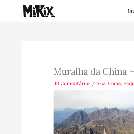
Ir
In
para
o
conteúdo
Muralha da China – 
30 Comentários
/
Asia
,
China
,
Peq