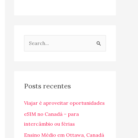
P
e
s
q
u
Posts recentes
i
Viajar é aproveitar oportunidades
s
a
eSIM no Canadá – para
r
intercâmbio ou férias
p
Ensino Médio em Ottawa, Canadá