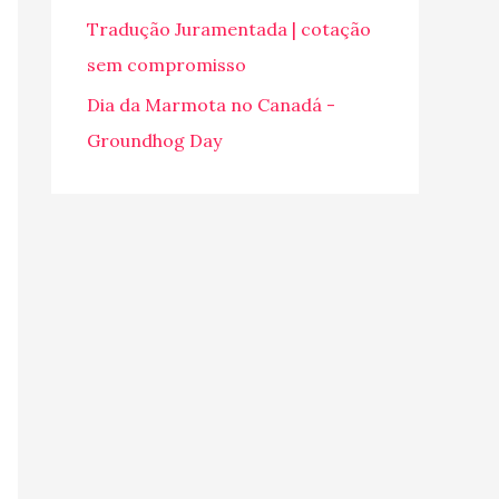
o
Tradução Juramentada | cotação
r
sem compromisso
:
Dia da Marmota no Canadá -
Groundhog Day