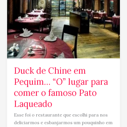
para
comer
o
famoso
Pato
Laqueado
Duck de Chine em
Pequim… “O” lugar para
comer o famoso Pato
Laqueado
Esse foi o restaurante que escolhi para nos
deliciarmos e esbanjarmos um pouquinho em