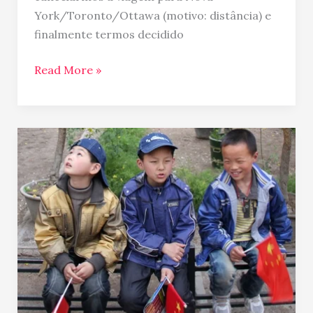
York/Toronto/Ottawa (motivo: distância) e
finalmente termos decidido
Read More »
Dicas
da
China:
Pequim,
Xian
e
Xangai