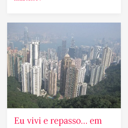
Eu
vivi
e
repasso…
em
Hong
Kong
Eu vivi e repasso… em