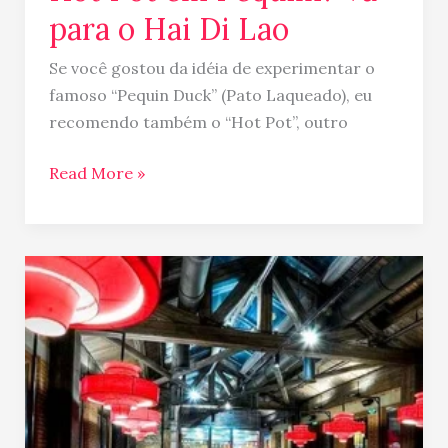
para o Hai Di Lao
Se você gostou da idéia de experimentar o
famoso “Pequin Duck” (Pato Laqueado), eu
recomendo também o “Hot Pot”, outro
Read More »
Duck
de
Chine
em
Pequim…
“O”
lugar