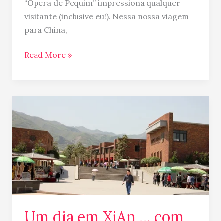
“Opera de Pequim” impressiona qualquer
visitante (inclusive eu!). Nessa nossa viagem
para China,
Read More »
Um
dia
em
XiAn
…
com
os
Guerreiros
de
Um dia em XiAn … com