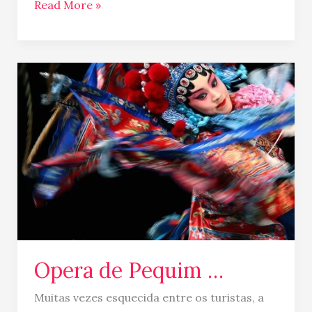
Read More »
Opera
de
Pequim
…
Opera de Pequim …
Muitas vezes esquecida entre os turistas, a