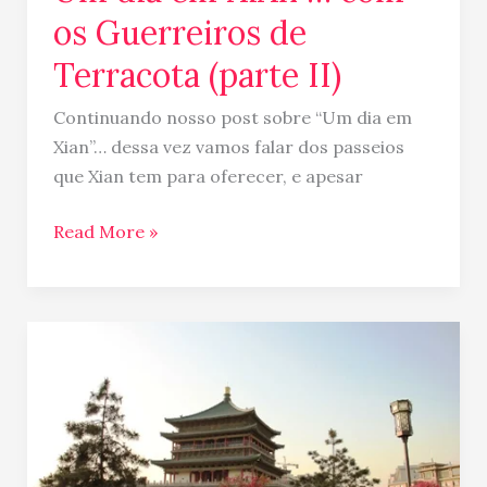
Terracota
os Guerreiros de
(parte
II)
Terracota (parte II)
Continuando nosso post sobre “Um dia em
Xian”… dessa vez vamos falar dos passeios
que Xian tem para oferecer, e apesar
Read More »
Um
dia
em
XiAn
…
com