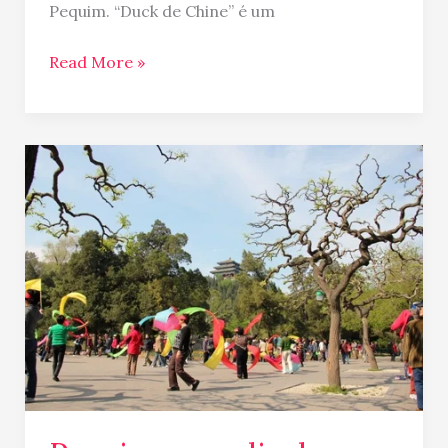
Pequim. “Duck de Chine” é um
Read More »
Pequim…
um
dia
do
jeitinho
que
eu
gosto!