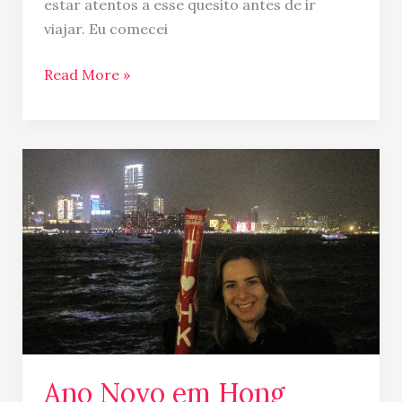
estar atentos a esse quesito antes de ir
ao
viajar. Eu comecei
Sudeste
Asiatico?
Read More »
Ano
Novo
em
Hong
Kong…
Ano Novo em Hong