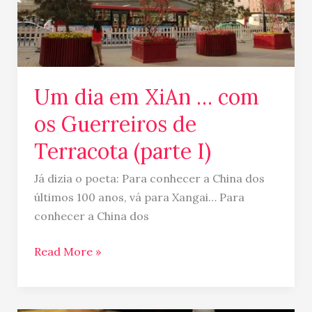
os
Guerreiros
de
Terracota
(parte
Um dia em XiAn … com
I)
os Guerreiros de
Terracota (parte I)
Já dizia o poeta: Para conhecer a China dos
últimos 100 anos, vá para Xangai… Para
conhecer a China dos
Read More »