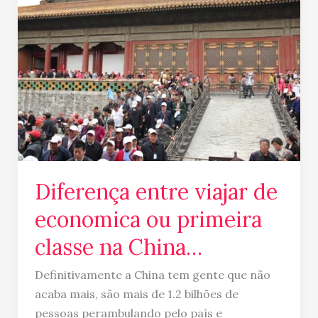
entre
viajar
de
economica
ou
primeira
classe
na
China…
Diferença entre viajar de
economica ou primeira
classe na China…
Definitivamente a China tem gente que não
acaba mais, são mais de 1.2 bilhões de
pessoas perambulando pelo país e