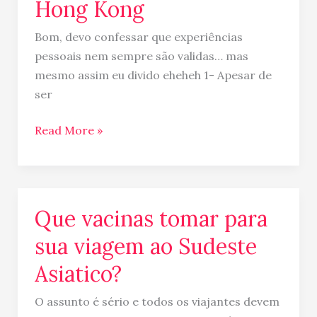
Hong Kong
Bom, devo confessar que experiências
pessoais nem sempre são validas… mas
mesmo assim eu divido eheheh 1- Apesar de
ser
Read More »
Que vacinas tomar para
Que
vacinas
sua viagem ao Sudeste
tomar
Asiatico?
para
sua
O assunto é sério e todos os viajantes devem
viagem