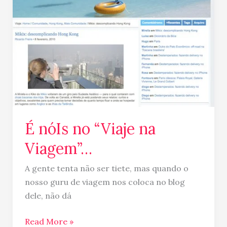
nóIs
no
“Viaje
na
Viagem”…
É nóIs no “Viaje na
Viagem”…
A gente tenta não ser tiete, mas quando o
nosso guru de viagem nos coloca no blog
dele, não dá
Read More »