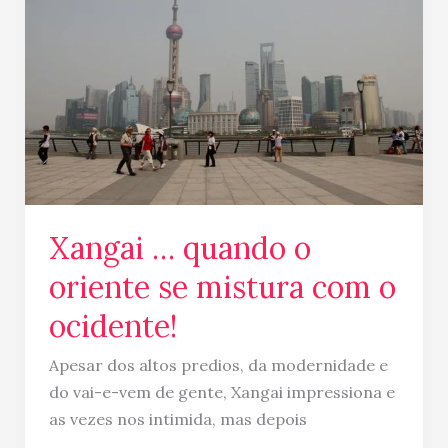
quando
o
oriente
se
mistura
com
o
ocidente!
Xangai … quando o
oriente se mistura com o
ocidente!
Apesar dos altos predios, da modernidade e
do vai-e-vem de gente, Xangai impressiona e
as vezes nos intimida, mas depois