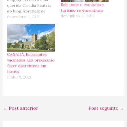
Bali, onde o exotismo e
querida Claudia Beatriz
turismo se encontram
do blog Aprendiz de
dezembro 11, 2012
Viajante, e apesar da
dezembro 4, 2011
correria de final de ano,
não poderia recusar!!!
Aliás, como ela bem
disse, é uma forma
descontraída de fazer
uma retrospectiva de
CANADÁ: Estudantes
2011! Então vamos lá:
vacinados não precisarão
Meus 7 Links 1.…
fazer quarentena em
hotéis
junho 9, 2021
←
Post anterior
Post seguinte
→