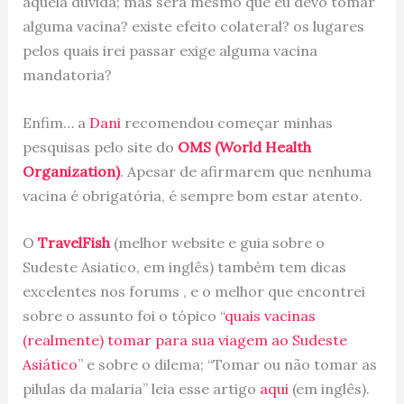
aquela dúvida; mas será mesmo que eu devo tomar
alguma vacina? existe efeito colateral? os lugares
pelos quais irei passar exige alguma vacina
mandatoria?
Enfim… a
Dani
recomendou começar minhas
pesquisas pelo site do
OMS (World Health
Organization)
. Apesar de afirmarem que nenhuma
vacina é obrigatória, é sempre bom estar atento.
O
TravelFish
(melhor website e guia sobre o
Sudeste Asiatico, em inglês) também tem dicas
excelentes nos forums , e o melhor que encontrei
sobre o assunto foi o tópico “
quais vacinas
(realmente) tomar para sua viagem ao Sudeste
Asiático
” e sobre o dilema; “Tomar ou não tomar as
pilulas da malaria” leia esse artigo
aqui
(em inglês).