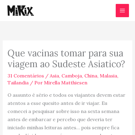
Ir
para
o
conteúdo
Que vacinas tomar para sua
viagem ao Sudeste Asiatico?
31 Comentários
/
Asia
,
Camboja
,
China
,
Malasia
,
Tailandia
/ Por
Mirella Matthiesen
O assunto é sério e todos os viajantes devem estar
atentos a esse quesito antes de ir viajar. Eu
comecei a pesquisar sobre isso na sexta semana
antes de embarcar e percebo que deveria ter
iniciado minhas leituras antes… pois sempre fica