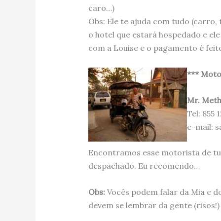
caro…)
Obs: Ele te ajuda com tudo (carro, t
o hotel que estará hospedado e el
com a Louise e o pagamento é feit
*** Moto
Mr. Met
Tel: 855 
e-mail:
Encontramos esse motorista de tuk
despachado. Eu recomendo…
Obs:
Vocês podem falar da Mia e do
devem se lembrar da gente (risos!)