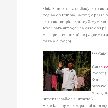
Guia + motorista (2 dias): para os 
região do templo Bakong e passeio 
para os templos Bantey Srey e Beng
levar para almoçar na casa dos pai
eu super recomendo e pague extra
para o almoço).
*** Guia 
Sim
(
web
Phone: (+
E-mail: 
provavel
esta aju
super trabalho voluntario!)
– Ele fala inglês e espanhol (o pr