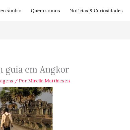
tercâmbio
Quem somos
Notícias & Curiosidades
m guia em Angkor
iagens
/ Por
Mirella Matthiesen