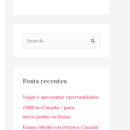
P
e
s
q
u
Posts recentes
i
Viajar é aproveitar oportunidades
s
a
eSIM no Canadá – para
r
intercâmbio ou férias
p
Ensino Médio em Ottawa, Canadá