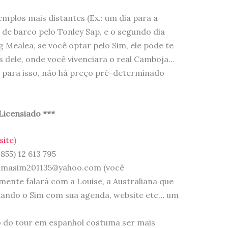
templos mais distantes (Ex.: um dia para a
de barco pelo Tonley Sap, e o segundo dia
 Mealea, se você optar pelo Sim, ele pode te
s dele, onde você vivenciara o real Camboja…
 para isso, não há preço pré-determinado
Licensiado ***
site
)
855) 12 613 795
simasim201135@yahoo.com (você
mente falará com a Louise, a Australiana que
dando o Sim com sua agenda, website etc… um
eço do tour em espanhol costuma ser mais