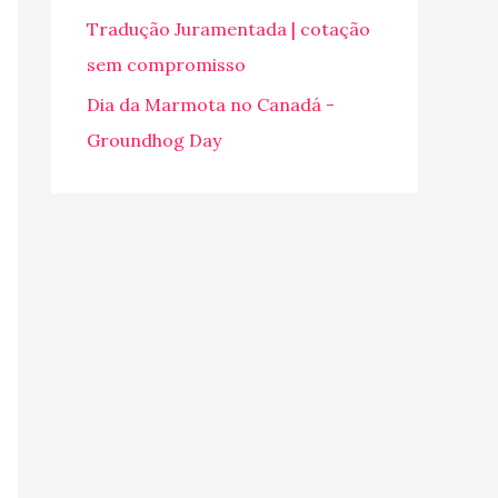
o
Tradução Juramentada | cotação
r
sem compromisso
:
Dia da Marmota no Canadá -
Groundhog Day