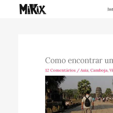
Ir
In
para
o
conteúdo
Como encontrar u
12 Comentários
/
Asia
,
Camboja
,
V