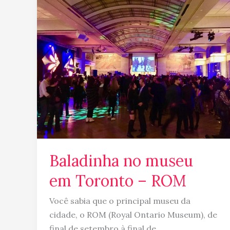
no
museu
em
Toronto
–
ROM
Baladinha no museu
em Toronto – ROM
Você sabia que o principal museu da
cidade, o ROM (Royal Ontario Museum), de
final de setembro à final de