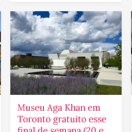
Museu
Aga
Khan
em
Toronto
gratuito
esse
final
de
semana
(20
e
Museu Aga Khan em
21/Jan)
Toronto gratuito esse
final de semana (20 e