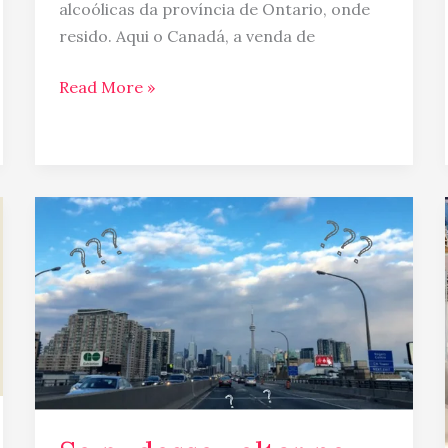
alcoólicas da província de Ontario, onde
resido. Aqui o Canadá, a venda de
Read More »
Se
pudesse
voltar
no
tempo
o
que
faria
diferente