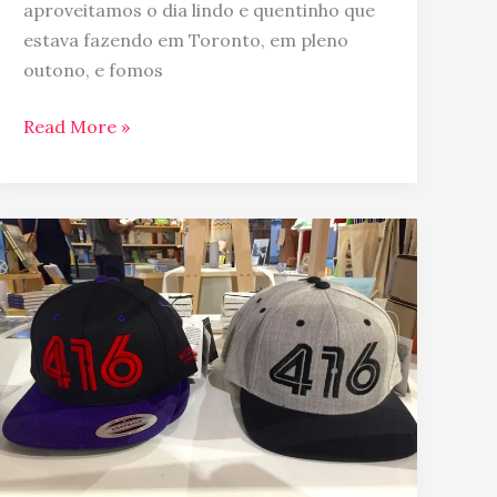
aproveitamos o dia lindo e quentinho que
estava fazendo em Toronto, em pleno
outono, e fomos
Read More »
Lojas
que
recomendo
para
compras
em
Toronto