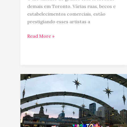
demais em Toronto. Várias ruas, becos e
estabelecimentos comerciais, estão
prestigiando esses artistas a
Read More »
O
que
abre
e
o
que
fecha