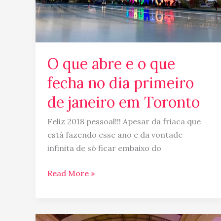
no
dia
primeiro
de
O que abre e o que
janeiro
em
fecha no dia primeiro
Toronto
de janeiro em Toronto
Feliz 2018 pessoal!!! Apesar da friaca que
está fazendo esse ano e da vontade
infinita de só ficar embaixo do
Read More »
Baladinha