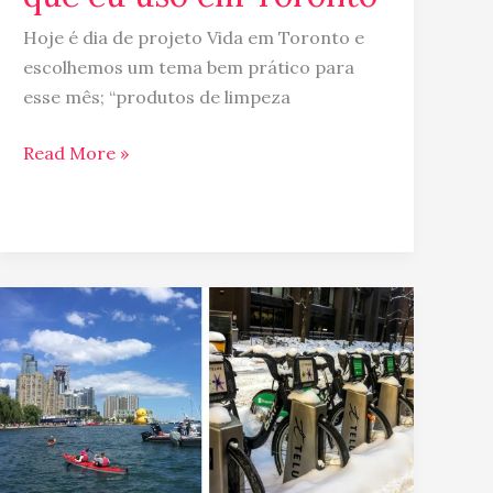
Hoje é dia de projeto Vida em Toronto e
escolhemos um tema bem prático para
esse mês; “produtos de limpeza
Read More »
Inverno
x
Verão
em
Toronto