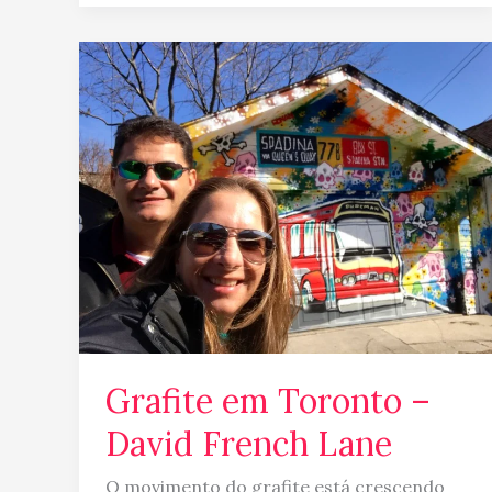
Grafite
em
Toronto
–
David
French
Lane
Grafite em Toronto –
David French Lane
O movimento do grafite está crescendo