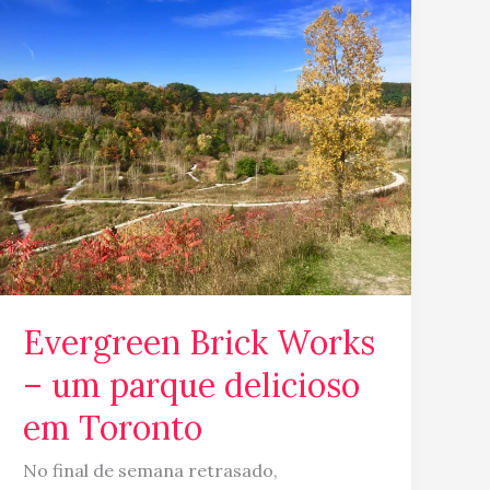
Brick
Works
–
um
parque
delicioso
em
Toronto
Evergreen Brick Works
– um parque delicioso
em Toronto
No final de semana retrasado,