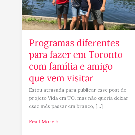
família
e
amigo
que
vem
Programas diferentes
visitar
para fazer em Toronto
com família e amigo
que vem visitar
Estou atrasada para publicar esse post do
projeto Vida em TO, mas não queria deixar
esse mês passar em branco, […]
Read More »