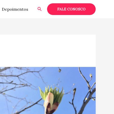
Pesquisar
Depoimentos
FALE CONOSCO
Como
curtir
a
primavera
em
Toronto