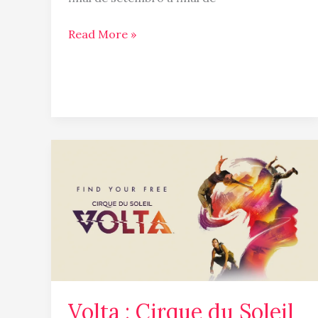
Read More »
Volta
:
Cirque
du
Soleil
em
Toronto
Volta : Cirque du Soleil