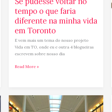
Se pudesse voltar no
na
minha
tempo o que faria
vida
diferente na minha vida
em
Toronto
em Toronto
E vem mais um tema do nosso projeto
Vida em TO, onde eu e outra 4 blogueiras
escrevem sobre nosso dia
Read More »
Como
se
conectar