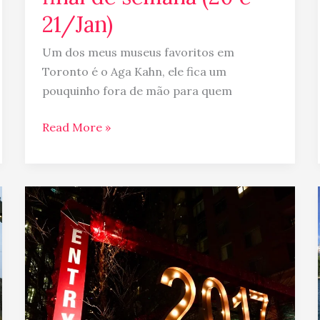
21/Jan)
Um dos meus museus favoritos em
Toronto é o Aga Kahn, ele fica um
pouquinho fora de mão para quem
Read More »
Natal
em
Toronto