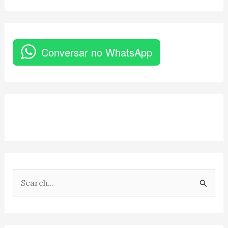
Conversar no WhatsApp
P
e
s