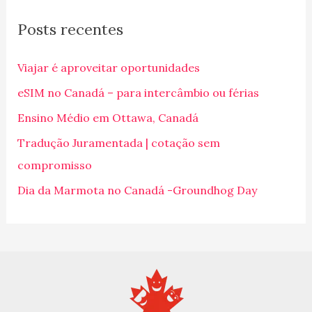
q
Posts recentes
u
i
Viajar é aproveitar oportunidades
s
eSIM no Canadá – para intercâmbio ou férias
a
Ensino Médio em Ottawa, Canadá
r
p
Tradução Juramentada | cotação sem
o
compromisso
r
Dia da Marmota no Canadá -Groundhog Day
: