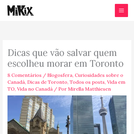
Ir
para
o
conteúdo
Dicas que vão salvar quem
escolheu morar em Toronto
8 Comentários
/
Blogosfera
,
Curiosidades sobre o
Canadá
,
Dicas de Toronto
,
Todos os posts
,
Vida em
TO
,
Vida no Canadá
/ Por
Mirella Matthiesen