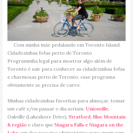
Com minha mãe pedalando em Toronto Island
Cidadezinhas fofas perto de Toronto
Programinha legal para mostrar algo além de
Toronto é sair para conhecer as cidadezinhas fofas
e charmosas perto de Toronto, esse programa
obviamente se precisa de carro.
Minhas cidadezinhas favoritas para almoçar, tomar
um café e/ou passar o dia seriam:
Unionville
,
Oakville (Lakeshore Drive),
Stratford
,
Blue Mountain
& região
e claro que
Niagara Falls e Niagara on the
Lake
, um dos passeios obrigatórios para quem vem