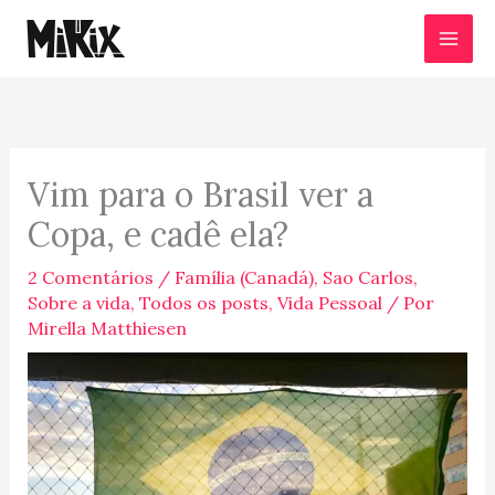
Ir
para
o
conteúdo
Vim para o Brasil ver a
Copa, e cadê ela?
2 Comentários
/
Família (Canadá)
,
Sao Carlos
,
Sobre a vida
,
Todos os posts
,
Vida Pessoal
/ Por
Mirella Matthiesen