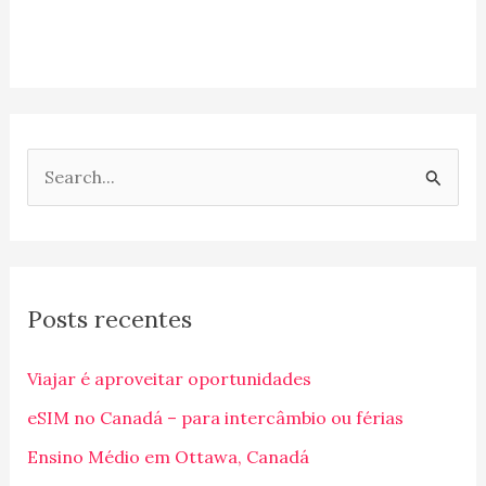
P
e
s
q
Posts recentes
u
i
Viajar é aproveitar oportunidades
s
eSIM no Canadá – para intercâmbio ou férias
a
Ensino Médio em Ottawa, Canadá
r