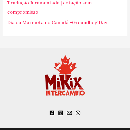
p
Tradução Juramentada | cotação sem
o
compromisso
r
Dia da Marmota no Canadá -Groundhog Day
: