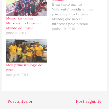
É um tanto quanto
"diferente" residir em um
país (em plena Copa do
Memórias de um
Mundo) que não se
Mexicano na Copa do
interessa pelo futebol.
Mundo do Brasil …
Ok, ok, ok... não é bem
junho 10, 2010
julho 8, 2014
assim, mas quando
comparamos o Canadá
com o Brasil ou com os
países Europeus, a mania
e adoração pelo futebol
é praticamente nula
(apesar…
Meu primeiro jogo do
Brasil
março 6, 2014
←
Post anterior
Post seguinte
→