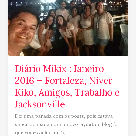
Mikix
:
Janeiro
2016
–
Fortaleza,
Niver
Kiko,
Diário Mikix : Janeiro
Amigos,
Trabalho
2016 – Fortaleza, Niver
e
Kiko, Amigos, Trabalho e
Jacksonville
Jacksonville
Dei uma parada com os posts, pois estava
super ocupada com o novo layout do blog (o
que vocês acharam?),