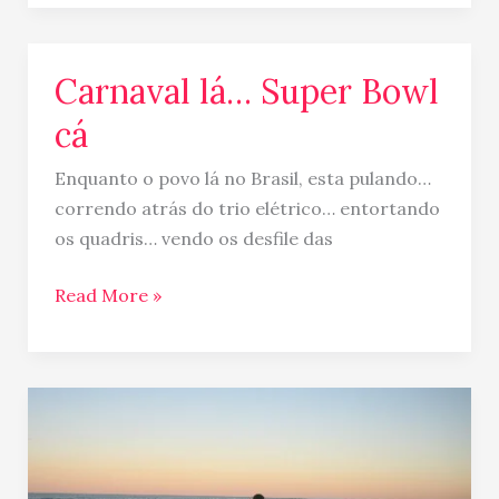
Carnaval lá… Super Bowl
Carnaval
lá…
cá
Super
Bowl
Enquanto o povo lá no Brasil, esta pulando…
cá
correndo atrás do trio elétrico… entortando
os quadris… vendo os desfile das
Read More »
Caminhada
de
final
de