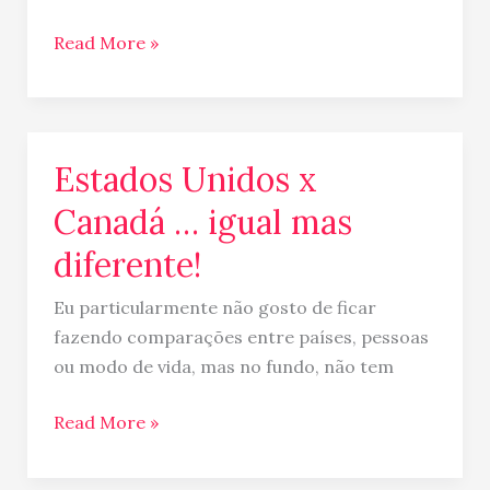
Read More »
Estados Unidos x
Estados
Unidos
Canadá … igual mas
x
diferente!
Canadá
…
Eu particularmente não gosto de ficar
igual
fazendo comparações entre países, pessoas
mas
ou modo de vida, mas no fundo, não tem
diferente!
Read More »