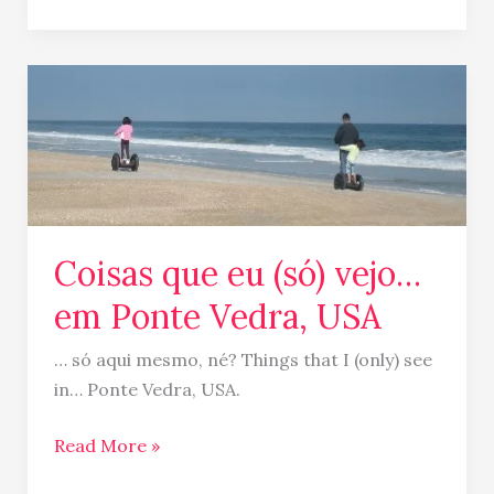
Coisas
que
eu
(só)
vejo…
em
Ponte
Coisas que eu (só) vejo…
Vedra,
em Ponte Vedra, USA
USA
… só aqui mesmo, né? Things that I (only) see
in… Ponte Vedra, USA.
Read More »