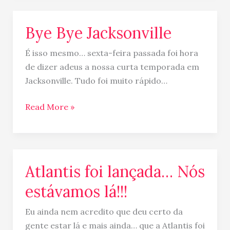
Bye Bye Jacksonville
Bye
Bye
É isso mesmo… sexta-feira passada foi hora
Jacksonville
de dizer adeus a nossa curta temporada em
Jacksonville. Tudo foi muito rápido…
Read More »
Atlantis foi lançada… Nós
Atlantis
foi
estávamos lá!!!
lançada…
Nós
Eu ainda nem acredito que deu certo da
estávamos
gente estar lá e mais ainda… que a Atlantis foi