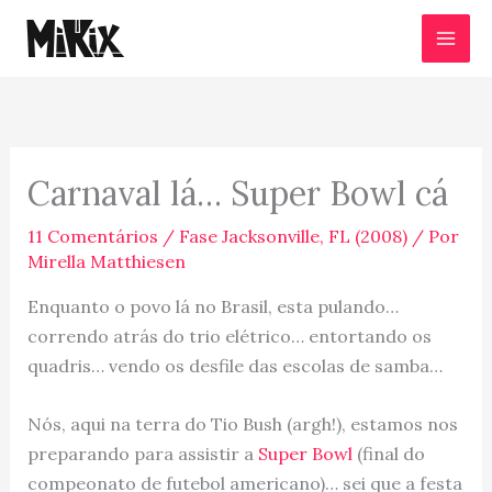
Ir
para
o
conteúdo
Carnaval lá… Super Bowl cá
11 Comentários
/
Fase Jacksonville, FL (2008)
/ Por
Mirella Matthiesen
Enquanto o povo lá no Brasil, esta pulando…
correndo atrás do trio elétrico… entortando os
quadris… vendo os desfile das escolas de samba…
Nós, aqui na terra do Tio Bush (argh!), estamos nos
preparando para assistir a
Super Bowl
(final do
compeonato de futebol americano)… sei que a festa