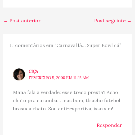
ficar ganhando toda vez...
do contrário vira
Formula 1, onde só dá o
←
Post anterior
Post seguinte
→
Schumaker e ninguém…
11 comentários em “Carnaval lá… Super Bowl cá”
CIÇA
FEVEREIRO 5, 2008 EM 11:25 AM
Mana fala a verdade: esse treco presta? Acho
chato pra caramba… mas bom, tb acho futebol
brasuca chato. Sou anti-esportiva, isso sim!
Responder