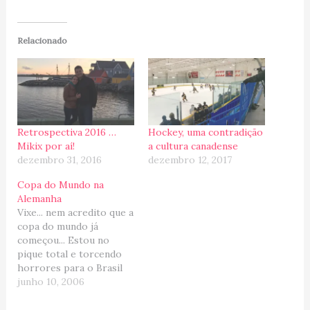
Relacionado
Retrospectiva 2016 …
Hockey, uma contradição
Mikix por aí!
a cultura canadense
dezembro 31, 2016
dezembro 12, 2017
Copa do Mundo na
Alemanha
Vixe... nem acredito que a
copa do mundo já
começou... Estou no
pique total e torcendo
horrores para o Brasil
ganhar, mas será que
junho 10, 2006
ganha de novo??? Sei lá,
acho que perde a graça