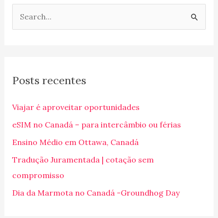
P
e
s
q
Posts recentes
u
i
Viajar é aproveitar oportunidades
s
eSIM no Canadá – para intercâmbio ou férias
a
Ensino Médio em Ottawa, Canadá
r
p
Tradução Juramentada | cotação sem
o
compromisso
r
Dia da Marmota no Canadá -Groundhog Day
: