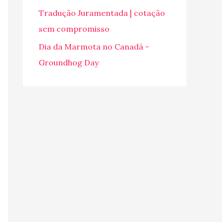
o
Tradução Juramentada | cotação
r
sem compromisso
:
Dia da Marmota no Canadá -
Groundhog Day