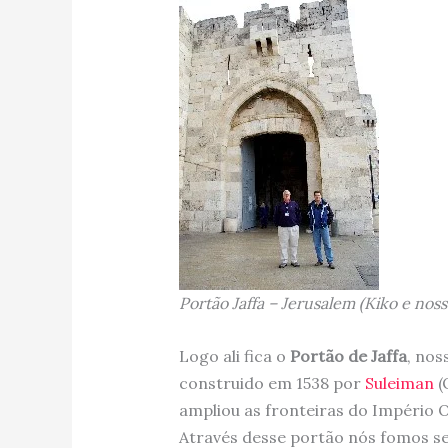
Portão Jaffa – Jerusalem (Kiko e noss
Logo ali fica o
Portão de Jaffa
, nos
construido em 1538 por
Suleiman
(
ampliou as fronteiras do Império O
Através desse portão nós fomos seg