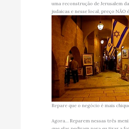
uma reconstrução de Jerusalem da
judaicas e nesse local, preço NÃO
Repare que o negócio é mais chique 
Agora… Reparem nessas três menin
que elas pediram para eu tirar a fo