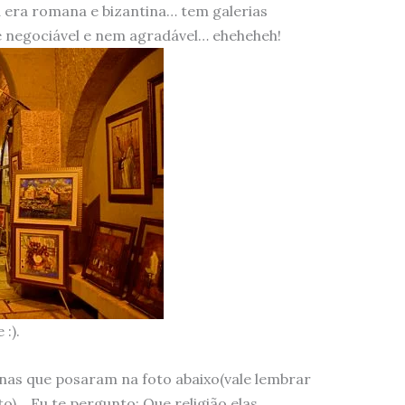
 era romana e bizantina… tem galerias
 é negociável e nem agradável… eheheheh!
:).
as que posaram na foto abaixo(vale lembrar
to)… Eu te pergunto: Que religião elas