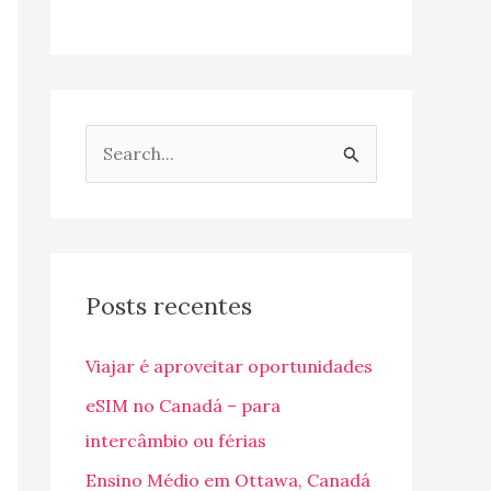
P
e
s
q
u
Posts recentes
i
Viajar é aproveitar oportunidades
s
a
eSIM no Canadá – para
r
intercâmbio ou férias
p
Ensino Médio em Ottawa, Canadá