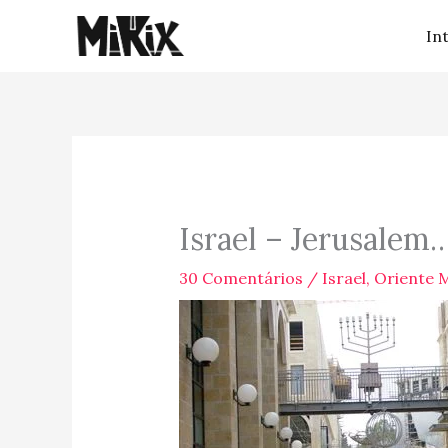
Ir
In
para
o
conteúdo
Israel – Jerusalem
30 Comentários
/
Israel
,
Oriente 