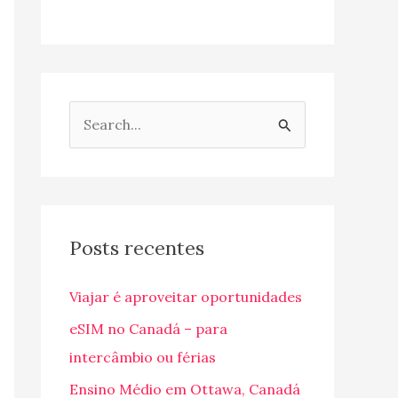
P
e
s
q
u
Posts recentes
i
Viajar é aproveitar oportunidades
s
a
eSIM no Canadá – para
r
intercâmbio ou férias
p
Ensino Médio em Ottawa, Canadá