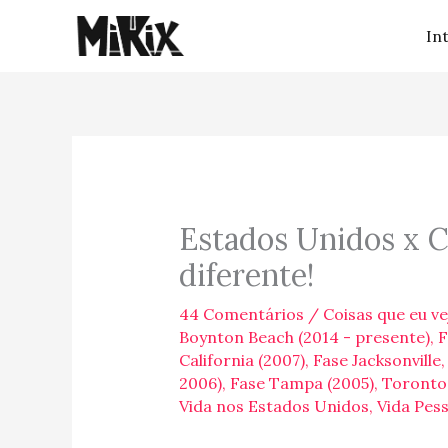
Ir
In
para
o
conteúdo
Estados Unidos x C
diferente!
44 Comentários
/
Coisas que eu ve
Boynton Beach (2014 - presente)
,
F
California (2007)
,
Fase Jacksonville,
2006)
,
Fase Tampa (2005)
,
Toronto 
Vida nos Estados Unidos
,
Vida Pess