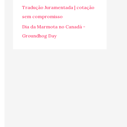
o
Tradução Juramentada | cotação
r
sem compromisso
:
Dia da Marmota no Canadá -
Groundhog Day