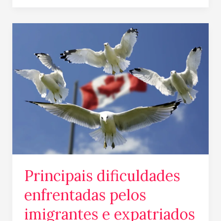
Principais
dificuldades
enfrentadas
pelos
imigrantes
e
expatriados
Principais dificuldades
enfrentadas pelos
imigrantes e expatriados