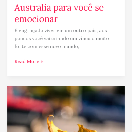
Australia para você se
emocionar
É engraçado viver em um outro país, aos
poucos você vai criando um vínculo muito
forte com esse novo mundo,
Read More »
Mudar
de
país
e
vulnerabilidade