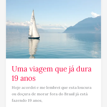
viagem
que
já
dura
19
anos
Uma viagem que já dura
19 anos
Hoje acordei e me lembrei que esta loucura
ou doçura de morar fora do Brasil já está
fazendo 19 anos,