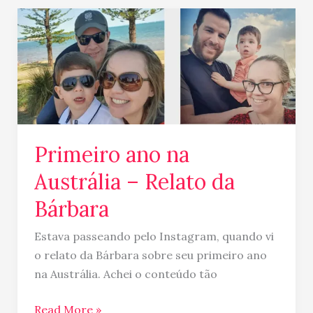
Primeiro
ano
na
Austrália
–
Relato
da
Primeiro ano na
Bárbara
Austrália – Relato da
Bárbara
Estava passeando pelo Instagram, quando vi
o relato da Bárbara sobre seu primeiro ano
na Austrália. Achei o conteúdo tão
Read More »