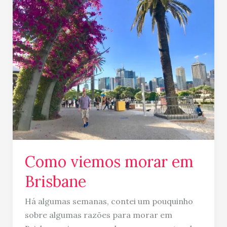
viemos
morar
em
Brisbane
Como viemos morar em
Brisbane
Há algumas semanas, contei um pouquinho
sobre algumas razões para morar em