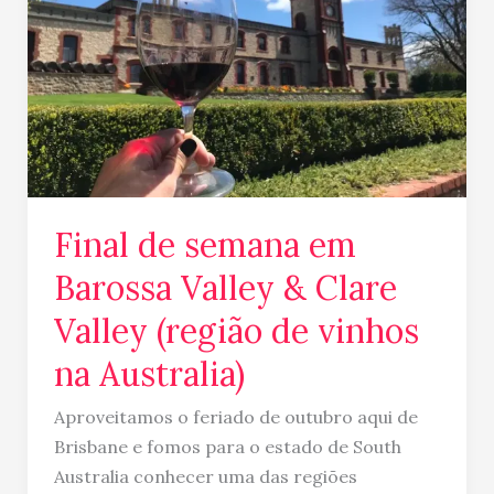
Barossa
Valley
&
Clare
Valley
(região
de
vinhos
Final de semana em
na
Australia)
Barossa Valley & Clare
Valley (região de vinhos
na Australia)
Aproveitamos o feriado de outubro aqui de
Brisbane e fomos para o estado de South
Australia conhecer uma das regiões