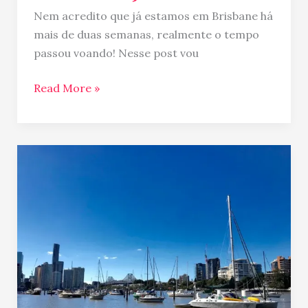
Nem acredito que já estamos em Brisbane há
mais de duas semanas, realmente o tempo
passou voando! Nesse post vou
Read More »
Hello
Australia
…
estamos
de
novo
em
Brisbane!