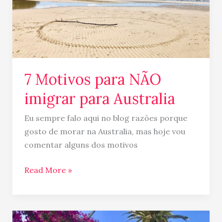
NÃO
imigrar
para
Australia
7 Motivos para NÃO
imigrar para Australia
Eu sempre falo aqui no blog razões porque
gosto de morar na Australia, mas hoje vou
comentar alguns dos motivos
Read More »
Como