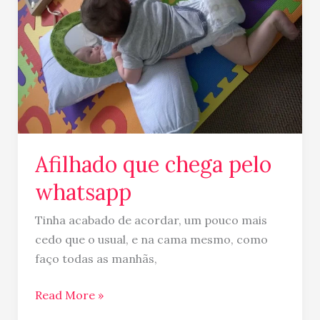
que
chega
pelo
whatsapp
Afilhado que chega pelo
whatsapp
Tinha acabado de acordar, um pouco mais
cedo que o usual, e na cama mesmo, como
faço todas as manhãs,
Read More »