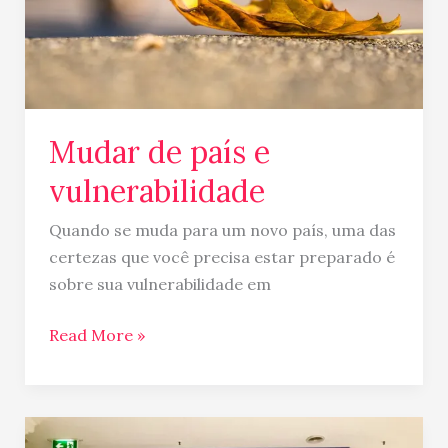
Mudar de país e
vulnerabilidade
Quando se muda para um novo país, uma das
certezas que você precisa estar preparado é
sobre sua vulnerabilidade em
Read More »
Bordando