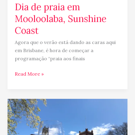
Dia de praia em
Mooloolaba, Sunshine
Coast
Agora que o verão está dando as caras aqui
em Brisbane, é hora de começar a
programação “praia aos finais
Read More »
Final
de
semana
em