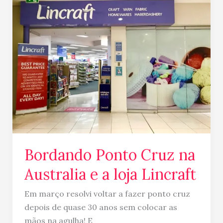
Ponto
Cruz
na
Australia
e
a
loja
Lincraft
Bordando Ponto Cruz na
Australia e a loja Lincraft
Em março resolvi voltar a fazer ponto cruz
depois de quase 30 anos sem colocar as
mãos na agulha! E