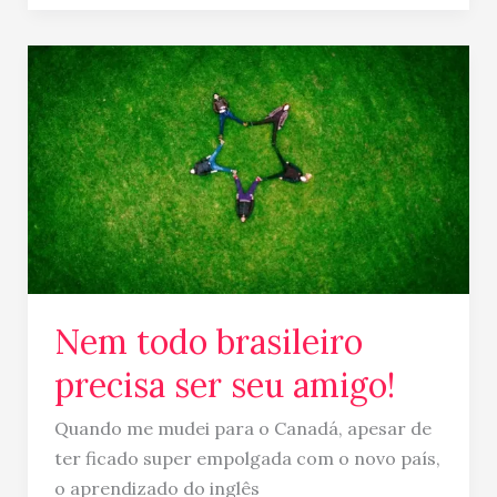
Nem
todo
brasileiro
precisa
ser
seu
amigo!
Nem todo brasileiro
precisa ser seu amigo!
Quando me mudei para o Canadá, apesar de
ter ficado super empolgada com o novo país,
o aprendizado do inglês