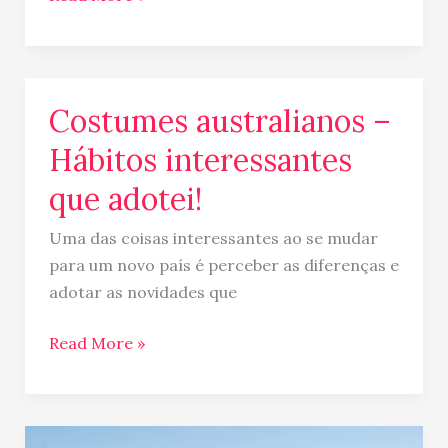
Costumes australianos –
Costumes
australianos
Hábitos interessantes
–
que adotei!
Hábitos
interessantes
Uma das coisas interessantes ao se mudar
que
para um novo país é perceber as diferenças e
adotei!
adotar as novidades que
Read More »
Uma