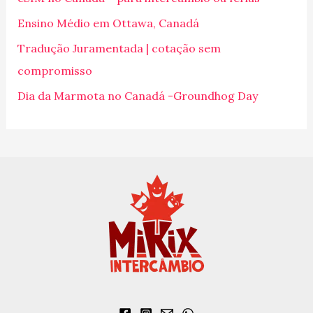
a
Ensino Médio em Ottawa, Canadá
r
p
Tradução Juramentada | cotação sem
o
compromisso
r
Dia da Marmota no Canadá -Groundhog Day
: