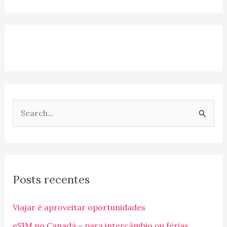
P
e
s
q
Posts recentes
u
i
Viajar é aproveitar oportunidades
s
eSIM no Canadá – para intercâmbio ou férias