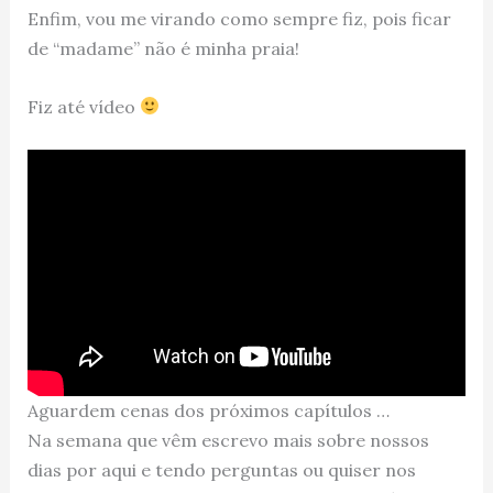
Enfim, vou me virando como sempre fiz, pois ficar
de “madame” não é minha praia!
Fiz até vídeo
Aguardem cenas dos próximos capítulos …
Na semana que vêm escrevo mais sobre nossos
dias por aqui e tendo perguntas ou quiser nos