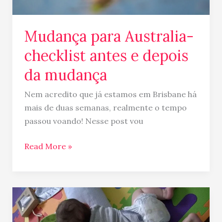
mudança
Mudança para Australia-
checklist antes e depois
da mudança
Nem acredito que já estamos em Brisbane há
mais de duas semanas, realmente o tempo
passou voando! Nesse post vou
Read More »
Afilhado
que
chega