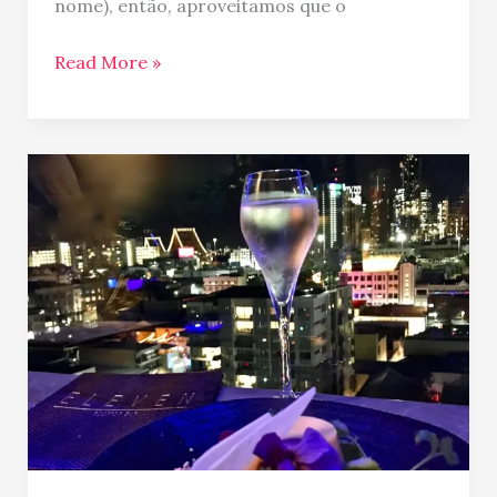
nome), então, aproveitamos que o
Read More »
Eleven
Rooftop:
o
bar
para
ver
Brisbane
do
alto