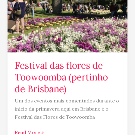
(pertinho
de
Brisbane)
Festival das flores de
Toowoomba (pertinho
de Brisbane)
Um dos eventos mais comentados durante o
início da primavera aqui em Brisbane é o
Festival das Flores de Toowoomba
Read More »