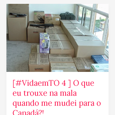
[#VidaemTO
4
]
O
que
eu
trouxe
na
mala
quando
me
[#VidaemTO 4 ] O que
mudei
para
eu trouxe na mala
o
quando me mudei para o
Canadá?!
Canadá?!