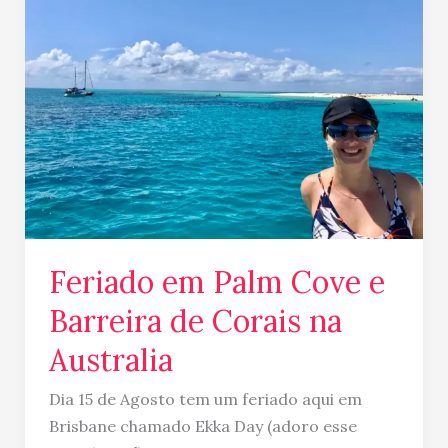
Palm
Cove
e
Barreira
de
Corais
na
Australia
Feriado em Palm Cove e
Barreira de Corais na
Australia
Dia 15 de Agosto tem um feriado aqui em
Brisbane chamado Ekka Day (adoro esse