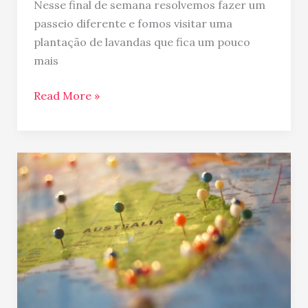
Nesse final de semana resolvemos fazer um
passeio diferente e fomos visitar uma
plantação de lavandas que fica um pouco
mais
Read More »
Mudança
para
Australia-
checklist
antes
e
depois
da