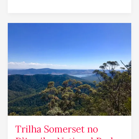
Trilha
Somerset
no
D’Aguilar
National
Park
Trilha Somerset no