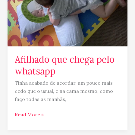
pelo
whatsapp
Afilhado que chega pelo
whatsapp
Tinha acabado de acordar, um pouco mais
cedo que o usual, e na cama mesmo, como
faço todas as manhãs,
Read More »