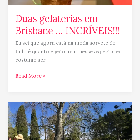
Duas gelaterias em
Brisbane … INCRÍVEIS!!!
Eu sei que agora está na moda sorvete de
tudo é quanto é jeito, mas nesse aspecto, eu
costumo ser
Read More »
Festival
das
flores
de
Toowoomba