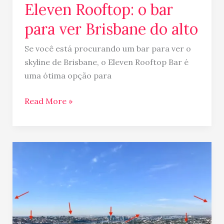
Eleven Rooftop: o bar
para ver Brisbane do alto
Se você está procurando um bar para ver o
skyline de Brisbane, o Eleven Rooftop Bar é
uma ótima opção para
Read More »
Dicas
para
alugar
imóvel
na
Australia