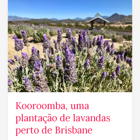
Kooroomba,
uma
plantação
de
lavandas
perto
de
Brisbane
Kooroomba, uma
plantação de lavandas
perto de Brisbane