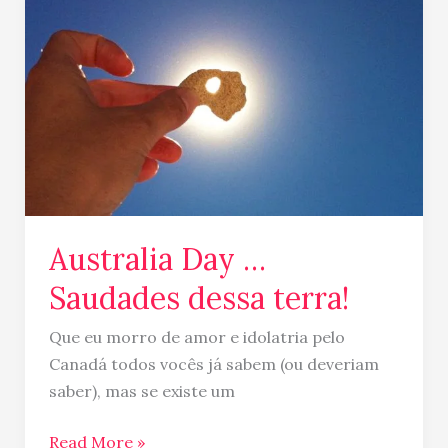
Day
…
Saudades
dessa
terra!
Australia Day …
Saudades dessa terra!
Que eu morro de amor e idolatria pelo
Canadá todos vocês já sabem (ou deveriam
saber), mas se existe um
Read More »