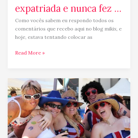
sempre
expatriada e nunca fez …
quis
fazer
Como vocês sabem eu respondo todos os
sobre
comentários que recebo aqui no blog mikix, e
nossa
hoje, estava tentando colocar as
vida
Read More »
expatriada
e
nunca
fez
Imigrar
…
para
Australia
como
trabalhador
qualificado