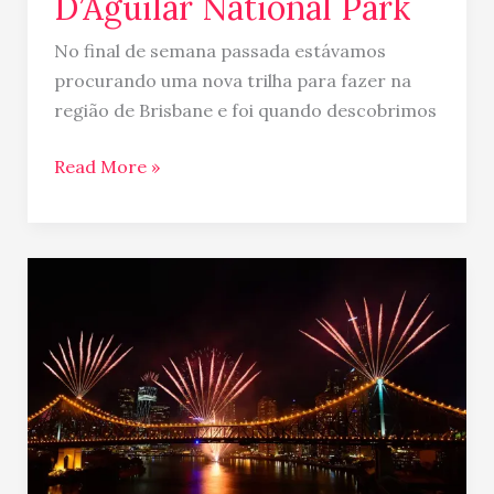
D’Aguilar National Park
No final de semana passada estávamos
procurando uma nova trilha para fazer na
região de Brisbane e foi quando descobrimos
Read More »
Feriados
de
Brisbane
–
2019