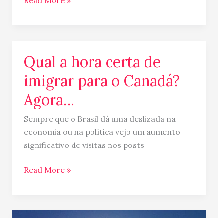
Read More »
Qual a hora certa de
Qual
a
imigrar para o Canadá?
hora
Agora…
certa
de
Sempre que o Brasil dá uma deslizada na
imigrar
economia ou na política vejo um aumento
para
significativo de visitas nos posts
o
Canadá?
Read More »
Agora…
Australia