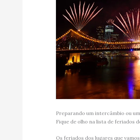
Preparando um intercâmbio ou u
Fique de olho na lista de feriados 
Os feriados dos lugares que vamos