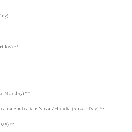
Day)
riday) **
er Monday) **
ra da Australia e Nova Zelândia (Anzac Day) **
Day) **