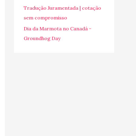
o
Tradução Juramentada | cotação
r
sem compromisso
:
Dia da Marmota no Canadá -
Groundhog Day