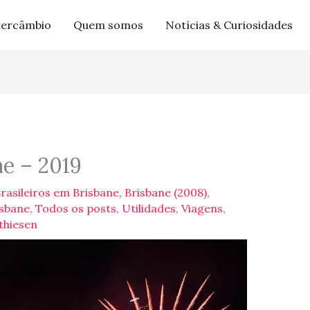
tercâmbio
Quem somos
Notícias & Curiosidades
ne – 2019
rasileiros em Brisbane
,
Brisbane (2008)
,
isbane
,
Todos os posts
,
Utilidades
,
Viagens
,
thiesen