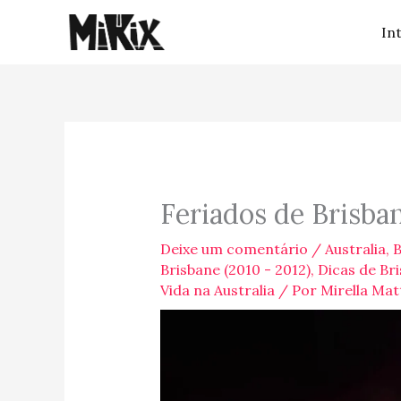
Ir
In
para
o
conteúdo
Feriados de Brisba
Deixe um comentário
/
Australia
,
B
Brisbane (2010 - 2012)
,
Dicas de Br
Vida na Australia
/ Por
Mirella Mat