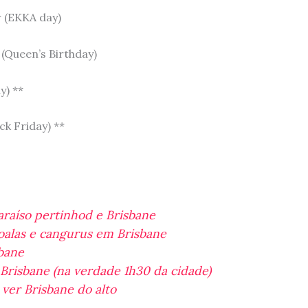
 (EKKA day)
(Queen’s Birthday)
y) **
k Friday) **
raíso pertinhod e Brisbane
oalas e cangurus em Brisbane
sbane
Brisbane (na verdade 1h30 da cidade)
 ver Brisbane do alto