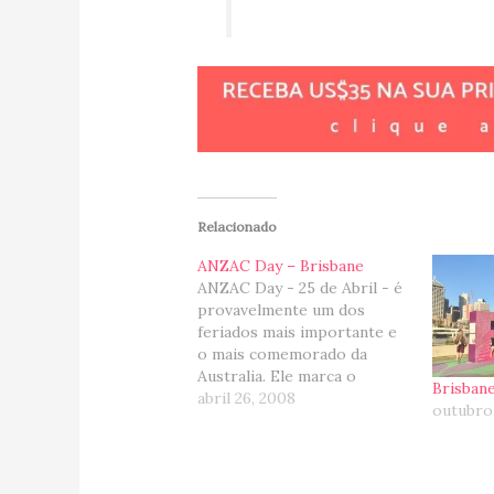
Relacionado
ANZAC Day – Brisbane
ANZAC Day - 25 de Abril - é
provavelmente um dos
feriados mais importante e
o mais comemorado da
Australia. Ele marca o
Brisban
aniversário da primeira
abril 26, 2008
outubro 
grande batalha que as forças
da Austrália e da Nova
Zelândia participaram
durante a I Guerra Mundial