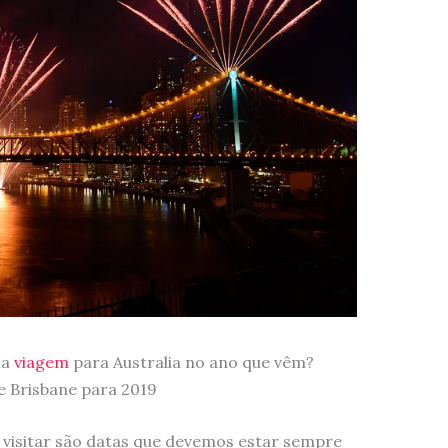
ma
viagem
para Australia no ano que vêm?
de Brisbane para 2019
 visitar são datas que devemos estar sempre