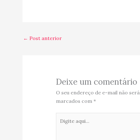
(Nessa batalha morreram
mais de 8.000 Australianos,…
←
Post anterior
Deixe um comentário
O seu endereço de e-mail não será
marcados com
*
Digite
aqui...