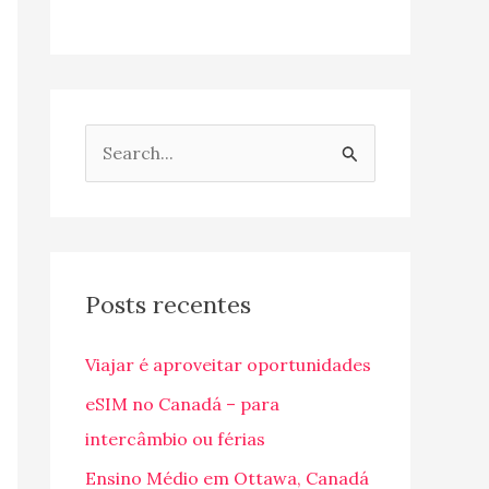
P
e
s
q
u
Posts recentes
i
Viajar é aproveitar oportunidades
s
a
eSIM no Canadá – para
r
intercâmbio ou férias
p
Ensino Médio em Ottawa, Canadá