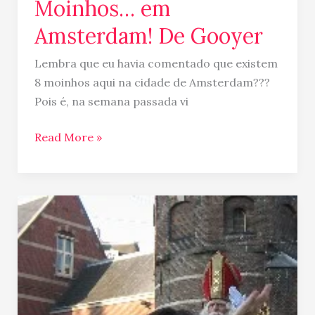
Moinhos… em
Amsterdam! De Gooyer
Lembra que eu havia comentado que existem
8 moinhos aqui na cidade de Amsterdam???
Pois é, na semana passada vi
Read More »
Sinterklaas
&
Zwarte
Piet
chegaram…