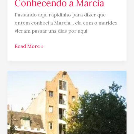
Conhecendo a Marcia
Passando aqui rapidinho para dizer que
ontem conheci a Marcia… ela com o maridex
vieram passar uns dias por aqui
Read More »
Nossa
nova
casa
em
Amsterdã
e
amigos