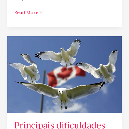
Read More »
Principais
dificuldades
enfrentadas
pelos
imigrantes
e
expatriados
Principais dificuldades