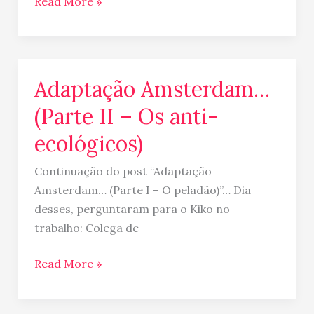
Read More »
Adaptação Amsterdam…
Adaptação
Amsterdam…
(Parte II – Os anti-
(Parte
ecológicos)
II
–
Continuação do post “Adaptação
Os
Amsterdam… (Parte I – O peladão)”… Dia
anti-
desses, perguntaram para o Kiko no
ecológicos)
trabalho: Colega de
Read More »