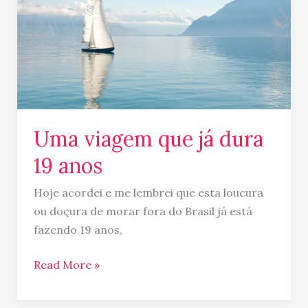
dura
19
anos
Uma viagem que já dura
19 anos
Hoje acordei e me lembrei que esta loucura
ou doçura de morar fora do Brasil já está
fazendo 19 anos,
Read More »