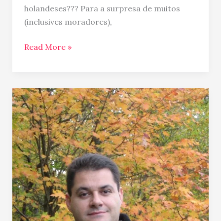
holandeses??? Para a surpresa de muitos
(inclusives moradores),
Read More »
Toronteando
na
região
de
Niagara
on
the
Lakes