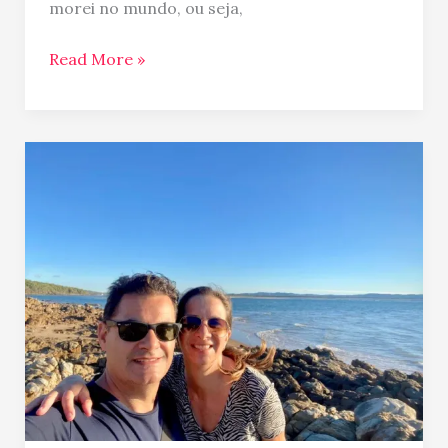
morei no mundo, ou seja,
Read More »
20
anos
pelo
mundo…
breve
reflexão
em
tempos
estranhos