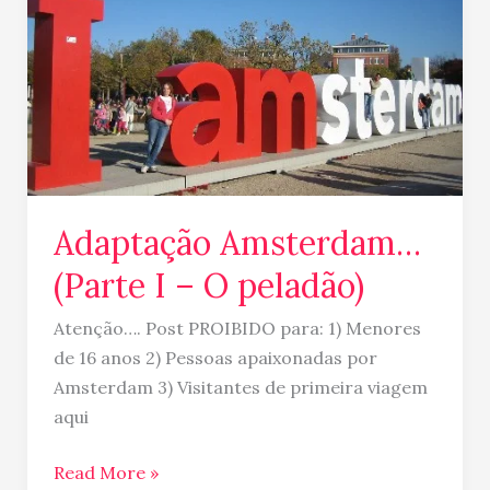
Amsterdam…
(Parte
I
–
O
peladão)
Adaptação Amsterdam…
(Parte I – O peladão)
Atenção…. Post PROIBIDO para: 1) Menores
de 16 anos 2) Pessoas apaixonadas por
Amsterdam 3) Visitantes de primeira viagem
aqui
Read More »