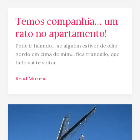
Temos companhia… um
Temos
companhia…
rato no apartamento!
um
rato
Pode ir falando… se alguém estiver de olho
no
gordo em cima de mim… fica tranquilo, que
apartamento!
tudo vai te voltar
Read More »
Moinhos…
em
Amsterdam!
De