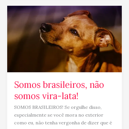
Somos
brasileiros,
não
somos
vira-
lata!
Somos brasileiros, não
somos vira-lata!
SOMOS BRASILEIROS! Se orgulhe disso,
especialmente se você mora no exterior
como eu, não tenha vergonha de dizer que é