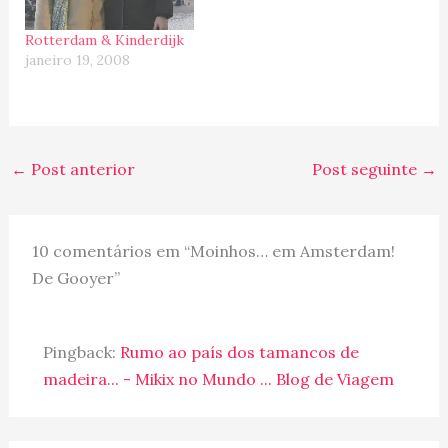
outra é morar, né? E
depois de…
Rotterdam & Kinderdijk
janeiro 19, 2008
←
Post anterior
Post seguinte
→
10 comentários em “Moinhos… em Amsterdam!
De Gooyer”
Pingback:
Rumo ao país dos tamancos de
madeira... - Mikix no Mundo ... Blog de Viagem