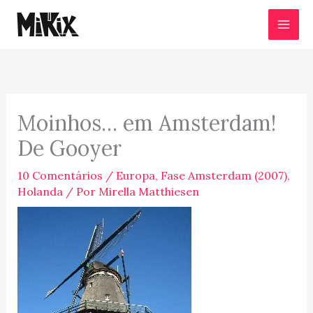
Ir
para
o
conteúdo
Moinhos… em Amsterdam!
De Gooyer
10 Comentários
/
Europa
,
Fase Amsterdam (2007)
,
Holanda
/ Por
Mirella Matthiesen