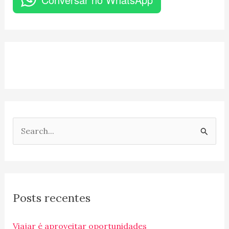
P
e
s
q
Posts recentes
u
i
Viajar é aproveitar oportunidades