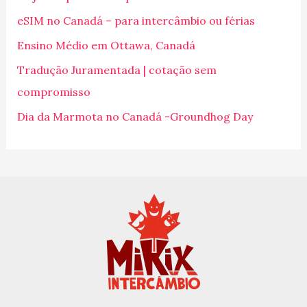
s
eSIM no Canadá – para intercâmbio ou férias
a
Ensino Médio em Ottawa, Canadá
r
p
Tradução Juramentada | cotação sem
o
compromisso
r
Dia da Marmota no Canadá -Groundhog Day
: