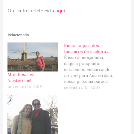
Outra foto dele esta
aqui
.
Relacionado
Rumo ao país dos
tamancos de madeira…
É isso aí moçadinha,
daqui a pouquinho
estaremos embarcando
Moinhos… em
no voo para Amsterdam,
Amsterdam!
nossa próxima parada
novembro 5, 2007
temporaria... Mal posso
setembro 13, 2007
acreditar que estamos
indo passar uma
temporada na Europa,
estou super empolgada
com o que vamos
descobrir por lá... pois
uma coisa é passear,