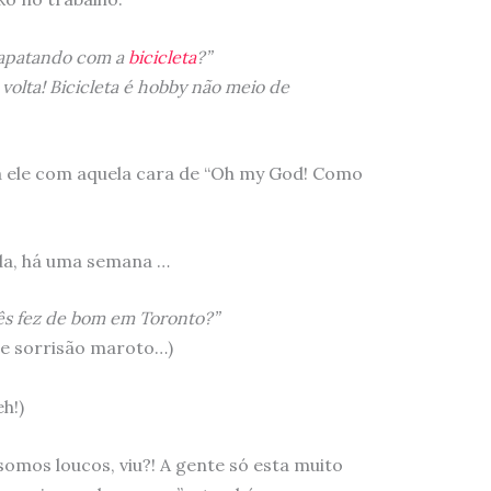
adapatando com a
bicicleta
?”
olta! Bicicleta é hobby não meio de
a ele com aquela cara de “Oh my God! Como
da, há uma semana …
cês fez de bom em Toronto?”
le sorrisão maroto…)
h!)
mos loucos, viu?! A gente só esta muito