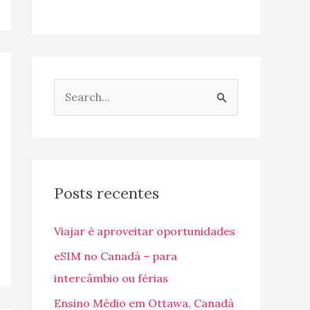
P
e
s
q
u
Posts recentes
i
Viajar é aproveitar oportunidades
s
a
eSIM no Canadá – para
r
intercâmbio ou férias
p
Ensino Médio em Ottawa, Canadá