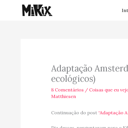
Ir
In
para
o
conteúdo
Adaptação Amsterda
ecológicos)
8 Comentários
/
Coisas que eu vejo
Matthiesen
Continuação do post
“Adaptação A
Dia desses, perguntaram para o Ki