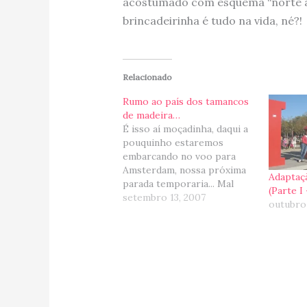
acostumado com esquema “norte 
brincadeirinha é tudo na vida, né?!
Relacionado
Rumo ao país dos tamancos
de madeira…
É isso aí moçadinha, daqui a
pouquinho estaremos
embarcando no voo para
Amsterdam, nossa próxima
Adapta
parada temporaria... Mal
(Parte I
posso acreditar que
setembro 13, 2007
outubro
estamos indo passar uma
temporada na Europa, estou
super empolgada com o que
vamos descobrir por lá...
pois uma coisa é passear,
outra é morar, né? E depois
de…