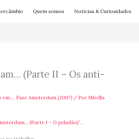
tercâmbio
Quem somos
Notícias & Curiosidades
m… (Parte II – Os anti-
 em...
,
Fase Amsterdam (2007)
/ Por
Mirella
msterdam… (Parte I – O peladão)”
…
ko no trabalho: