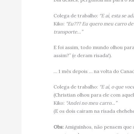
Colega de trabalho:
“E aí, esta se 
Kiko:
“Eu??? Eu quero meu carro de v
transporte…”
E foi assim, todo mundo olhou par
assim?” (e deram risada!).
… 1 mês depois … na volta do Cana
Colega de trabalho:
“E aí, o que vo
(Christian olhou para ele com aque
Kiko:
“Andei no meu carro…”
(E os dois cairam na risada ehehehe
Obs:
Amiguinhos, não pensem que so