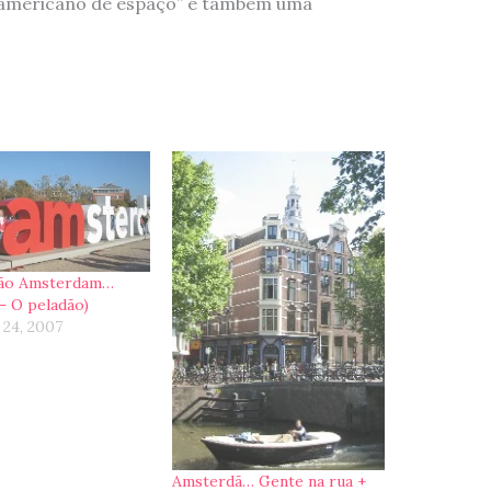
americano de espaço” e também uma
ção Amsterdam…
 – O peladão)
 24, 2007
Amsterdã… Gente na rua +