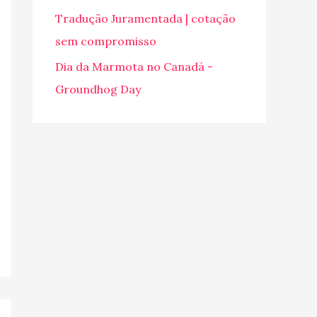
o
Tradução Juramentada | cotação
r
sem compromisso
:
Dia da Marmota no Canadá -
Groundhog Day