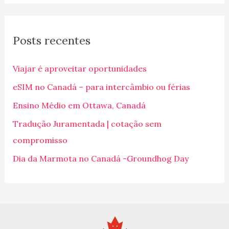
s
q
Posts recentes
u
i
Viajar é aproveitar oportunidades
s
eSIM no Canadá – para intercâmbio ou férias
a
Ensino Médio em Ottawa, Canadá
r
p
Tradução Juramentada | cotação sem
o
compromisso
r
Dia da Marmota no Canadá -Groundhog Day
: