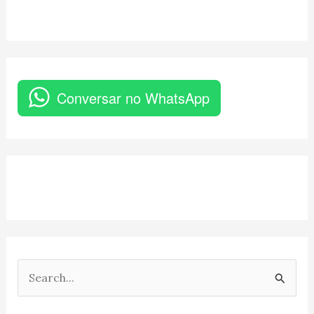
Conversar no WhatsApp
P
e