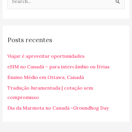
P
e
s
q
Posts recentes
u
i
Viajar é aproveitar oportunidades
s
eSIM no Canadá – para intercâmbio ou férias
a
Ensino Médio em Ottawa, Canadá
r
p
Tradução Juramentada | cotação sem
o
compromisso
r
Dia da Marmota no Canadá -Groundhog Day
: