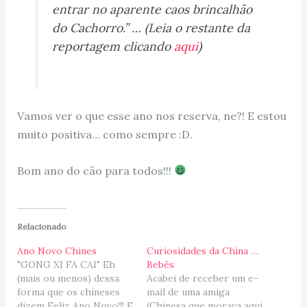
entrar no aparente caos brincalhão
do Cachorro.” … (Leia o restante da
reportagem clicando
aqui
)
Vamos ver o que esse ano nos reserva, ne?! E estou
muito positiva… como sempre :D.
Bom ano do cão para todos!!!
Relacionado
Ano Novo Chines
Curiosidades da China …
"GONG XI FA CAI" Eh
Bebês
(mais ou menos) dessa
Acabei de receber um e-
forma que os chineses
mail de uma amiga
dizem Feliz Ano Novo!!! E
(Chinesa que morava aqui