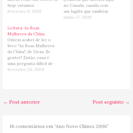
hoje estamos
no Canada, casada com
comemorando o
fevereiro 8, 2005
um Inglês que também
primeiro dia do ano novo
morava no Canada... e no
junho 17, 2009
chines... o ano do Galo!!!
começo do ano, eles se
Leitura: As Boas
Canto de apresentaao do
mudaram para a China
Mulheres da China
Galo "Eu estou a postos
quando ela estava
Ontem acabei de ler o
Para anunciar a chegada
grávida de 6 meses)...
livro "As Boas Mulheres
do dia, E para anunciar…
Enfim... por esses dias
da China", de Xiran. Se
seu bebê comemorou 1
gostei? Então, essa é
mês…
uma pergunta difícil de
responder. O conteúdo
fevereiro 20, 2004
em si não é muito
digestivo, pois conta a
história de mulheres
chinesas que viveram
durante a revolução
←
Post anterior
Post seguinte
→
cultural da China e que
de certa…
18 comentários em “Ano Novo Chines 2006”