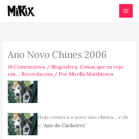
Ir
para
o
conteúdo
Ano Novo Chines 2006
18 Comentários
/
Blogosfera
,
Coisas que eu vejo
em...
,
Recordacoes
/ Por
Mirella Matthiesen
Hoje comeca o novo ano chines… e eh
o “
Ano do Cachorro
”