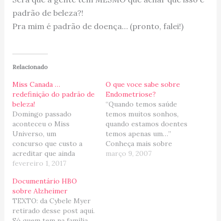
padrão de beleza?!
Pra mim é padrão de doença… (pronto, falei!)
Relacionado
Miss Canada …
O que voce sabe sobre
redefinição do padrão de
Endometriose?
beleza!
“Quando temos saúde
Domingo passado
temos muitos sonhos,
aconteceu o Miss
quando estamos doentes
Universo, um
temos apenas um…”
concurso que custo a
Conheça mais sobre
acreditar que ainda
ENDOMETRIOSE, uma
março 9, 2007
exista e que ganhe certa
fevereiro 1, 2017
doença que atinge mais
repercussão na mídia.
de 89 milhões de
Documentário HBO
Mas enfim, eu só tomei
mulheres no mundo
sobre Alzheimer
conhecimento dele, pois
todo, causando dores,
TEXTO: da Cybele Myer
quando eu estava
depressão e
retirado desse post aqui.
assistindo TV e
infertilidade. Participe da
Só quem tem na família