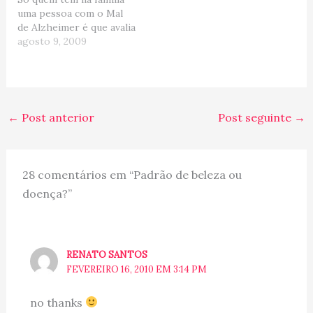
brincando no twitter,
Semana da
uma pessoa com o Mal
reparei um certo bafafá
Endometriose!!! ----x---
de Alzheimer é que avalia
em torno do excesso de
- Essa é uma blogagem
o quanto isso é penoso
agosto 9, 2009
curvas da Miss Canada.…
coletiva proposta pela
tanto para o doente
Ale com o…
quanto para todos que o
rodeiam. A doença chega
devagar sem que as
pessoas se deem conta
←
Post anterior
Post seguinte
→
que…
28 comentários em “Padrão de beleza ou
doença?”
RENATO SANTOS
FEVEREIRO 16, 2010 EM 3:14 PM
no thanks