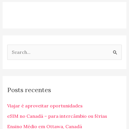
P
e
s
q
Posts recentes
u
i
Viajar é aproveitar oportunidades
s
eSIM no Canadá – para intercâmbio ou férias
a
Ensino Médio em Ottawa, Canadá
r