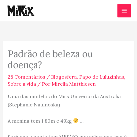
Ir
para
o
conteúdo
Padrão de beleza ou
doença?
28 Comentários
/
Blogosfera
,
Papo de Luluzinhas
,
Sobre a vida
/ Por
Mirella Matthiesen
Uma das modelos do Miss Universo da Australia
(Stephanie Naumoska)
A menina tem 1.80m e 49kg
…
Será que a gente tem MESMO que achar que isso é