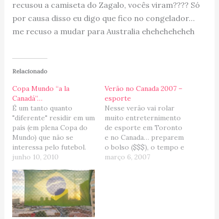
recusou a camiseta do Zagalo, vocês viram???? Só
por causa disso eu digo que fico no congelador…
me recuso a mudar para Australia eheheheheheh
Relacionado
Copa Mundo “a la
Verão no Canada 2007 –
Canadá”…
esporte
É um tanto quanto
Nesse verão vai rolar
"diferente" residir em um
muito entreternimento
país (em plena Copa do
de esporte em Toronto
Mundo) que não se
e no Canada… preparem
interessa pelo futebol.
o bolso ($$$), o tempo e
Ok, ok, ok... não é bem
junho 10, 2010
a torcida... BRASIL SIL
março 6, 2007
assim, mas quando
SIL estará em Terras
comparamos o Canadá
Geladas (que no verão é
com o Brasil ou com os
quente... mas a gente
países Europeus, a mania
matêm o apelido mesmo
e adoração pelo futebol
assim eheheheh!). Dia 23
é praticamente nula
e 24 de Junho -…