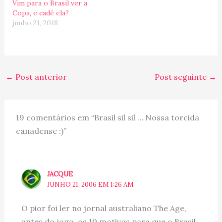
Vim para o Brasil ver a
(apesar…
Copa, e cadê ela?
junho 21, 2018
←
Post anterior
Post seguinte
→
19 comentários em “Brasil sil sil … Nossa torcida
canadense :)”
JACQUE
JUNHO 21, 2006 EM 1:26 AM
O pior foi ler no jornal australiano The Age,
antes do jogo, os 10 motivos para que o Brasil