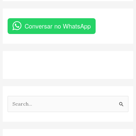
Conversar no WhatsApp
P
e
s
q