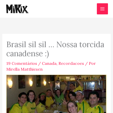
Ir
para
o
conteúdo
Brasil sil sil … Nossa torcida
canadense :)
19 Comentários
/
Canada
,
Recordacoes
/ Por
Mirella Matthiesen