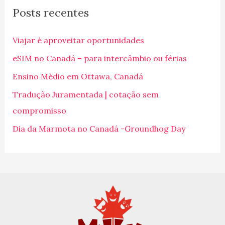
Posts recentes
u
i
Viajar é aproveitar oportunidades
s
eSIM no Canadá – para intercâmbio ou férias
a
Ensino Médio em Ottawa, Canadá
r
p
Tradução Juramentada | cotação sem
o
compromisso
r
Dia da Marmota no Canadá -Groundhog Day
: