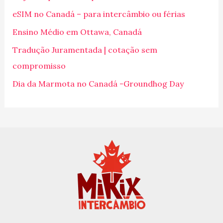
s
eSIM no Canadá – para intercâmbio ou férias
a
Ensino Médio em Ottawa, Canadá
r
p
Tradução Juramentada | cotação sem
o
compromisso
r
Dia da Marmota no Canadá -Groundhog Day
: