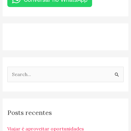
P
e
s
q
Posts recentes
u
i
Viajar é aproveitar oportunidades