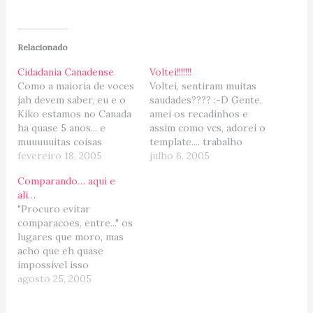
Relacionado
Cidadania Canadense
Voltei!!!!!!!
Como a maioria de voces
Voltei, sentiram muitas
jah devem saber, eu e o
saudades???? :-D Gente,
Kiko estamos no Canada
amei os recadinhos e
ha quase 5 anos... e
assim como vcs, adorei o
muuuuuitas coisas
template.... trabalho
aconteceram nessa nossa
fevereiro 18, 2005
impecavel do grande
julho 6, 2005
jornada, muitas delas
amigo e profissional
Comparando… aqui e
podem ser lidas na
Gean!!!! Eu recomendo! E
ali…
categoria que criei
depois de um longo e
"Procuro evitar
chamada "Canada".... Nao
tenebroso periodo sem
comparacoes, entre..." os
vou me prolongar muito
internet, televisao,
lugares que moro, mas
nessa parte, mas quem
churrasqueira etc etc etc
acho que eh quase
acompanha esse blog,
voltamos a ativa. Os
impossivel isso
sabe…
moveis ainda estao em
acontecer, pois alem das
agosto 25, 2005
transito…
comparacoes
automaticas, as pessoas