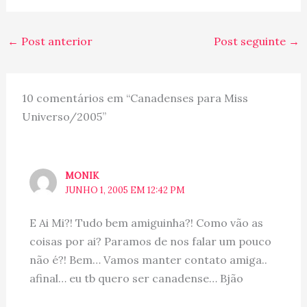
tambem querem saber
nossa opiniao... e sempre
uma das primeiras
←
Post anterior
Post seguinte
→
perguntas que nos fazem
eh: "E ai, a Florida eh
mais legal que o
Canada?"... Como assim?…
10 comentários em “Canadenses para Miss
Universo/2005”
MONIK
JUNHO 1, 2005 EM 12:42 PM
E Ai Mi?! Tudo bem amiguinha?! Como vão as
coisas por ai? Paramos de nos falar um pouco
não é?! Bem… Vamos manter contato amiga..
afinal… eu tb quero ser canadense… Bjão