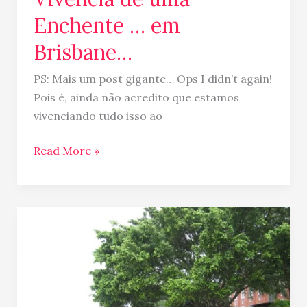
Enchente … em
Brisbane…
PS: Mais um post gigante… Ops I didn’t again!
Pois é, ainda não acredito que estamos
vivenciando tudo isso ao
Read More »
Notícias
da
enchente
em
Brisbane