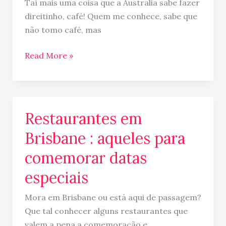
na
Taí mais uma coisa que a Australia sabe fazer
Australia
direitinho, café! Quem me conhece, sabe que
não tomo café, mas
Read More »
Restaurantes em
Restaurantes
em
Brisbane : aqueles para
Brisbane
comemorar datas
:
aqueles
especiais
para
comemorar
Mora em Brisbane ou está aqui de passagem?
datas
Que tal conhecer alguns restaurantes que
especiais
valem a pena a comemoração e