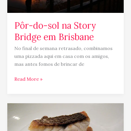
Pôr-do-sol na Story
Bridge em Brisbane
No final de semana retrasado, combinamos
uma pizzada aqui em casa com os amigos,
mas antes fomos de brincar de
Read More »
Comidinhas
Oz…
Barramundi
e