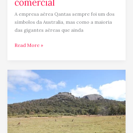
comercial
seu
novo
A empresa aérea Qantas sempre foi um dos
comercial
símbolos da Australia, mas como a maioria
das gigantes aéreas que ainda
Read More »
Fotoblog:
Cangurus