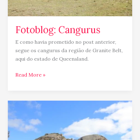
Fotoblog: Cangurus
E como havia prometido no post anterior,
segue os cangurus da região de Granite Belt,
aqui do estado de Queensland.
Read More »
Granite
Belt
–
natureza
e