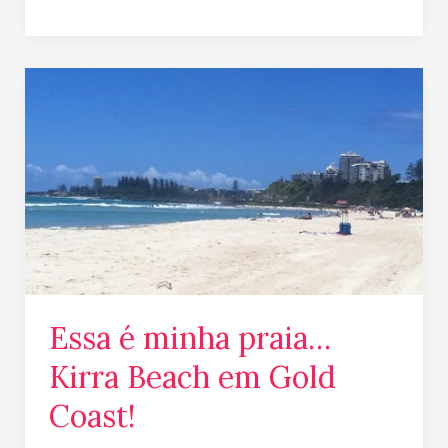
Essa
é
minha
praia…
Kirra
Beach
em
Gold
Coast!
Essa é minha praia…
Kirra Beach em Gold
Coast!