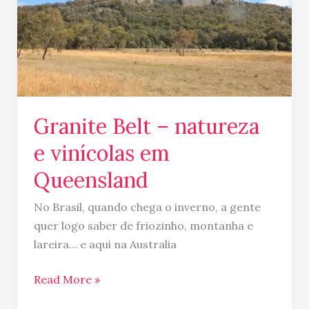
vinícolas
em
Queensland
Granite Belt – natureza
e vinícolas em
Queensland
No Brasil, quando chega o inverno, a gente
quer logo saber de friozinho, montanha e
lareira… e aqui na Australia
Read More »