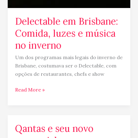
Delectable em Brisbane:
Comida, luzes e música
no inverno
Um dos programas mais legais do inverno de
Brisbane, costumava ser o Delectable, com
opções de restaurantes, chefs e show
Read More »
Qantas e seu novo
Qantas
e