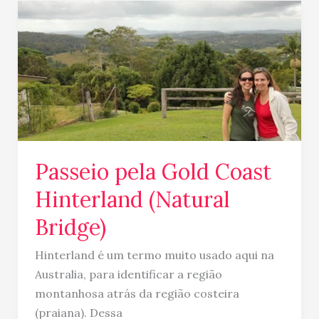
Passeio
pela
Gold
Coast
Hinterland
(Natural
Bridge)
Passeio pela Gold Coast
Hinterland (Natural
Bridge)
Hinterland é um termo muito usado aqui na
Australia, para identificar a região
montanhosa atrás da região costeira
(praiana). Dessa