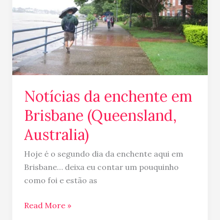
(Queensland,
Australia)
Notícias da enchente em
Brisbane (Queensland,
Australia)
Hoje é o segundo dia da enchente aqui em
Brisbane… deixa eu contar um pouquinho
como foi e estão as
Read More »