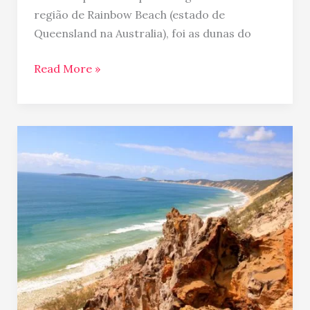
região de Rainbow Beach (estado de
Queensland na Australia), foi as dunas do
Read More »
Rainbow
Beach
e
os
carros
atolados
na
praia!!!