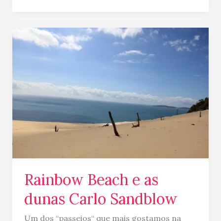
Rainbow
Beach
e
as
dunas
Carlo
Sandblow
Rainbow Beach e as
dunas Carlo Sandblow
Um dos “passeios“ que mais gostamos na