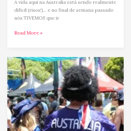
A vida aqui na Australia está sendo realmente
difícil (risos!)… e no final de semana passado
nós TIVEMOS que ir
Read More »
Corrida
das
Baratas
…
Australia
Day
em
Brisbane!