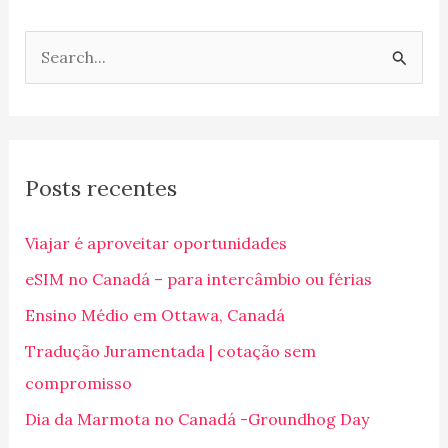
P
e
s
q
Posts recentes
u
i
Viajar é aproveitar oportunidades
s
eSIM no Canadá – para intercâmbio ou férias
a
Ensino Médio em Ottawa, Canadá
r
p
Tradução Juramentada | cotação sem
o
compromisso
r
Dia da Marmota no Canadá -Groundhog Day
: