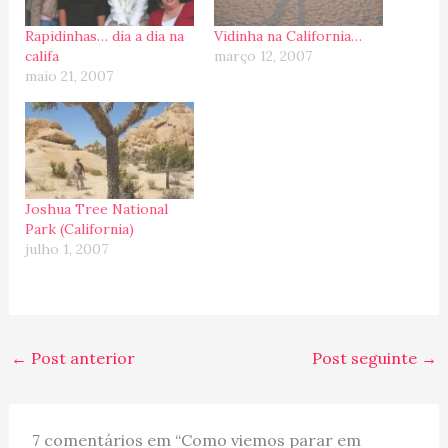
Rapidinhas… dia a dia na
Vidinha na California…
califa
março 12, 2007
maio 21, 2007
Joshua Tree National
Park (California)
julho 1, 2007
←
Post anterior
Post seguinte
→
7 comentários em “Como viemos parar em