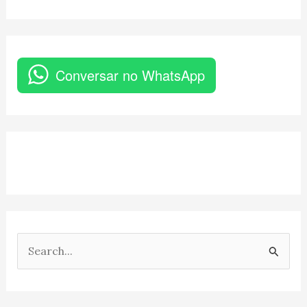
Conversar no WhatsApp
P
e
s