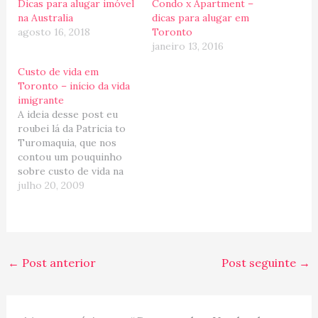
Dicas para alugar imóvel
Condo x Apartment –
na Australia
dicas para alugar em
agosto 16, 2018
Toronto
janeiro 13, 2016
Custo de vida em
Toronto – início da vida
imigrante
A ideia desse post eu
roubei lá da Patricia to
Turomaquia, que nos
contou um pouquinho
sobre custo de vida na
Espanha e fazendo o
julho 20, 2009
mesmo paralelo, eu vou
fazer um daqui de
Toronto (O super
recente comentário do
Ernesto de da Daniela,
←
Post anterior
Post seguinte
→
deram uma forcinha para
eu terminar de…