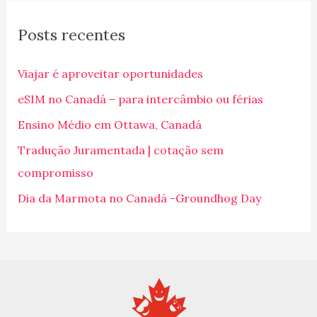
q
Posts recentes
u
i
Viajar é aproveitar oportunidades
s
eSIM no Canadá – para intercâmbio ou férias
a
Ensino Médio em Ottawa, Canadá
r
p
Tradução Juramentada | cotação sem
o
compromisso
r
Dia da Marmota no Canadá -Groundhog Day
: