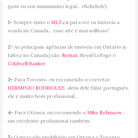
(pois eu sou muuuuuuito legal… eheheheh!).
1-
Sempre visite o
MLS.ca
para ver os imóveis a
venda no Canada… esse site é maravilhoso!
2-
As principais agências de imóveis em Ontario (e
talvez no Canada) são:
Remax
, Royal LePage e
Coldwell Banker
.
3-
Para Toronto, eu recomendo o corretor
HERMINIO RODRIGUES
, além dele falar português,
ele é muito bom profissional…
4-
Para Ottawa, eu recomendo o
Mike Robinson
…
um excelente profissional também.
5-
O mercado imobiliário em Ottawa e Toronto