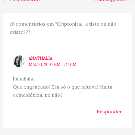
criança ser criança... essa
gente doente que não
tem índole,…
16 comentários em “Criptonita… existe ou não
existe???”
ANATHALIA
MAIO 1, 2007 EM 4:27 PM
hahahaha
Que engraçado! Era só o que faltava! Muita
coincidência, né não?
Responder