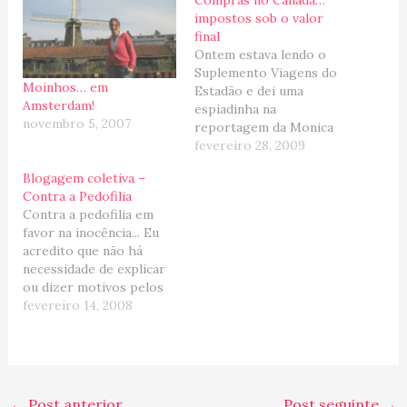
impostos sob o valor
final
Ontem estava lendo o
Suplemento Viagens do
Moinhos… em
Estadão e dei uma
Amsterdam!
espiadinha na
novembro 5, 2007
reportagem da Monica
Nobrega chamada: "De
fevereiro 28, 2009
olho nos cupons de
Blogagem coletiva –
desconto e no 'tax free'".
Contra a Pedofilia
A artigo é bacana, dá
Contra a pedofilia em
alguma dicas de onde
favor na inocência... Eu
fazer comprar em
acredito que não há
Toronto, sobre os
necessidade de explicar
cupons de desconto e
ou dizer motivos pelos
também sobre as…
quais essa blogagem
fevereiro 14, 2008
coletiva foi proposta,
não é mesmo?! Vamos
nos unir contra os
imbecis que não
respeitam o direito da
←
Post anterior
Post seguinte
→