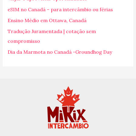
s
eSIM no Canadá – para intercâmbio ou férias
a
Ensino Médio em Ottawa, Canadá
r
p
Tradução Juramentada | cotação sem
o
compromisso
r
Dia da Marmota no Canadá -Groundhog Day
: