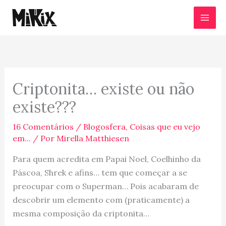
Ir
para
o
conteúdo
Criptonita… existe ou não
existe???
16 Comentários
/
Blogosfera
,
Coisas que eu vejo
em...
/ Por
Mirella Matthiesen
Para quem acredita em Papai Noel, Coelhinho da
Páscoa, Shrek e afins… tem que começar a se
preocupar com o Superman… Pois acabaram de
descobrir um elemento com (praticamente) a
mesma composição da criptonita…