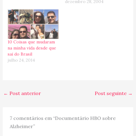
dezembro 28, 2004
segue aqui algumas
coisas que estive
pensando nessa semana...
:arrow: Esse negócio da
guerra no Oriente Médio
me deixa nervosa... NÃO
10 Coisas que mudaram
É…
na minha vida desde que
sai do Brasil
julho 24, 2014
←
Post anterior
Post seguinte
→
7 comentários em “Documentário HBO sobre
Alzheimer”