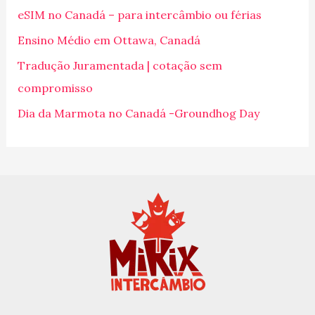
eSIM no Canadá – para intercâmbio ou férias
a
Ensino Médio em Ottawa, Canadá
r
p
Tradução Juramentada | cotação sem
o
compromisso
r
Dia da Marmota no Canadá -Groundhog Day
: