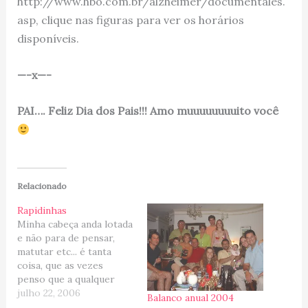
http://www.hbo.com.br/alzheimer/documentales.
asp, clique nas figuras para ver os horários
disponíveis.
—-x—-
PAI…. Feliz Dia dos Pais!!! Amo muuuuuuuuito você
Relacionado
Rapidinhas
Minha cabeça anda lotada
e não para de pensar,
matutar etc... é tanta
coisa, que as vezes
penso que a qualquer
momento vai dar uma
julho 22, 2006
Balanco anual 2004
pane eheheheh... Mas