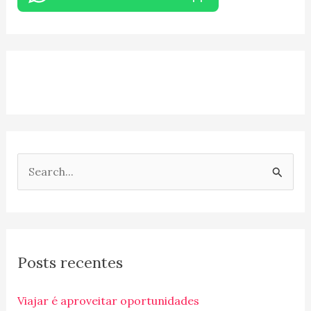
P
e
s
q
Posts recentes
u
i
Viajar é aproveitar oportunidades
s