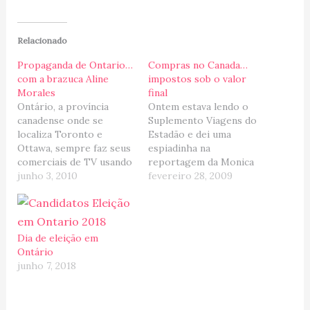
Relacionado
Propaganda de Ontario…
Compras no Canada…
com a brazuca Aline
impostos sob o valor
Morales
final
Ontário, a província
Ontem estava lendo o
canadense onde se
Suplemento Viagens do
localiza Toronto e
Estadão e dei uma
Ottawa, sempre faz seus
espiadinha na
comerciais de TV usando
reportagem da Monica
a mesma letra de música,
junho 3, 2010
Nobrega chamada: "De
fevereiro 28, 2009
mas sempre trocando o
olho nos cupons de
ritmo e as imagens. Há
desconto e no 'tax free'".
poucas semanas vi a nova
A artigo é bacana, dá
propaganda e dessa vez
alguma dicas de onde
Dia de eleição em
com clima de maracatu
fazer comprar em
Ontário
(diretamente do Brasil sil
Toronto, sobre os
junho 7, 2018
sil!). :mrgreen:…
cupons de desconto e
também sobre as…