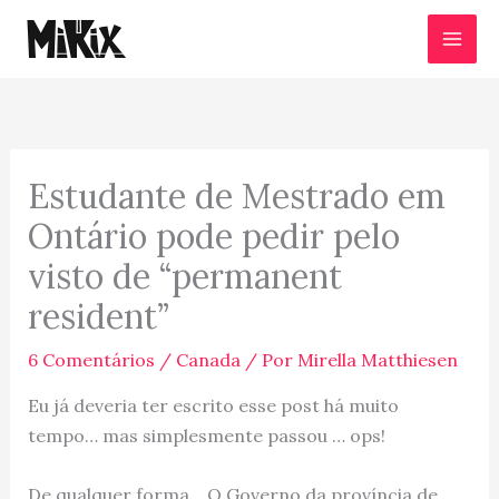
Ir
para
o
conteúdo
Estudante de Mestrado em
Ontário pode pedir pelo
visto de “permanent
resident”
6 Comentários
/
Canada
/ Por
Mirella Matthiesen
Eu já deveria ter escrito esse post há muito
tempo… mas simplesmente passou … ops!
De qualquer forma… O Governo da província de