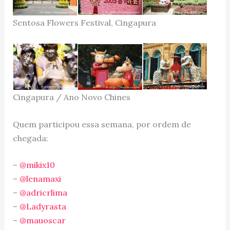
Sentosa Flowers Festival, Cingapura
Cingapura / Ano Novo Chines
Quem participou essa semana, por ordem de
chegada:
–
@mikix10
–
@lenamaxi
–
@adricrlima
–
@Ladyrasta
–
@mauoscar