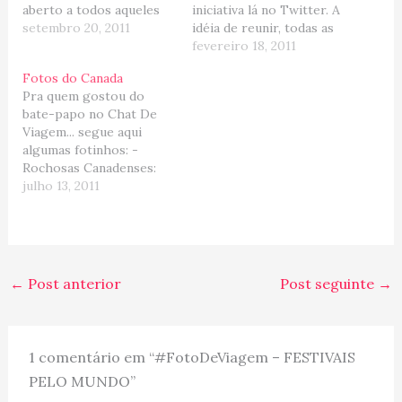
aberto a todos aqueles
iniciativa lá no Twitter. A
interessados em
setembro 20, 2011
idéia de reunir, todas as
participar. A brincadeira
SEXTA-FEIRAS, os
fevereiro 18, 2011
acontece durante
tuiteiros de plantão que
Fotos do Canada
24horas todas às Sextas-
gostam de fotografia,
Pra quem gostou do
Feiras (horário Brasilia).
viagem e interação na
bate-papo no Chat De
A cada semana temos um
hashtag
Viagem... segue aqui
tema diferente. Coloque
#FotoDeViagem (Siga
algumas fotinhos: -
sua(s) foto(s)
também nossa turminha
Rochosas Canadenses:
diretamente na nossa
no Twitter e no
Fotos Rochosas -
julho 13, 2011
página do Facebook, no
Facebook). Mas nessa
Toronto: Fotos de
twitter e/ou para
sexta, as…
Toronto - Niagara Falls:
quem…
Fotos das cataratas -
Parc Omega: Fotos do
Parque Omega - Ottawa:
←
Post anterior
Post seguinte
→
Fotos de Ottawa -
Vancouver/ Victoria:
Fotos de Vancouver e
Victoria -…
1 comentário em “#FotoDeViagem – FESTIVAIS
PELO MUNDO”