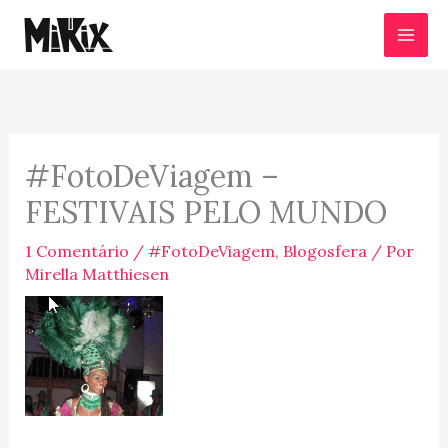
Ir
para
o
conteúdo
#FotoDeViagem –
FESTIVAIS PELO MUNDO
1 Comentário
/
#FotoDeViagem
,
Blogosfera
/ Por
Mirella Matthiesen