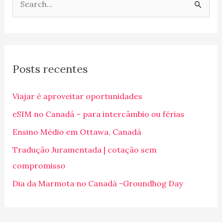
P
e
s
q
Posts recentes
u
i
Viajar é aproveitar oportunidades
s
eSIM no Canadá – para intercâmbio ou férias
a
Ensino Médio em Ottawa, Canadá
r
p
Tradução Juramentada | cotação sem
o
compromisso
r
Dia da Marmota no Canadá -Groundhog Day
: