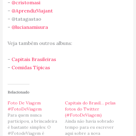
–
@cristomasi
–
@AprendizViajant
– @tatagastao
–
@lucianamisura
Veja também outros albuns:
–
Capitais Brasileiras
–
Comidas Típicas
Relacionado
Foto De Viagem
Capitais do Brasil… pelas
#FotoDeViagem
fotos do Twitter
Para quem nunca
(#FotoDeViagem)
participou, a brincadeira
Ainda não havia sobrado
é bastante simples: O
tempo para eu escrever
#FotodeViagem é
aqui sobre a nova