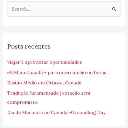
P
e
s
q
Posts recentes
u
i
Viajar é aproveitar oportunidades
s
eSIM no Canadá – para intercâmbio ou férias
a
Ensino Médio em Ottawa, Canadá
r
p
Tradução Juramentada | cotação sem
o
compromisso
r
Dia da Marmota no Canadá -Groundhog Day
: