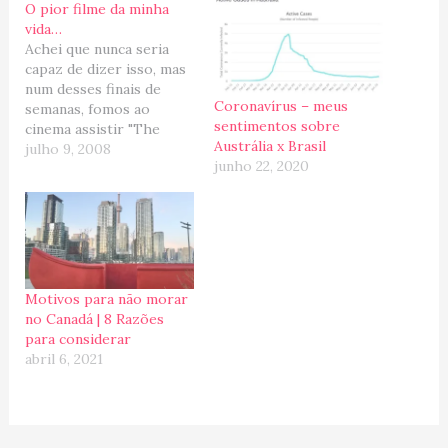
O pior filme da minha
vida…
Achei que nunca seria
capaz de dizer isso, mas
num desses finais de
Coronavírus – meus
semanas, fomos ao
sentimentos sobre
cinema assistir "The
Austrália x Brasil
Happening", o novo filme
julho 9, 2008
junho 22, 2020
do M. Night Shyamalan
(Fim dos Tempos, em
português). Nem o Mark
Wahlberg (que eu adoro)
conseguiu salvar o
fiasco... (Assita o trailler
em inglês aqui) Para…
Motivos para não morar
no Canadá | 8 Razões
para considerar
abril 6, 2021