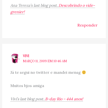
Ana Tereza’s last blog post..
Descobrindo o vide-
grenier!
Responder
VIVI
MARÇO 11, 2009 EM 10:46 AM
Já te segui no twitter e mandei mensg
Muitos bjos amiga
Vivi’s last blog post..
B-day Rio – 444 anos!