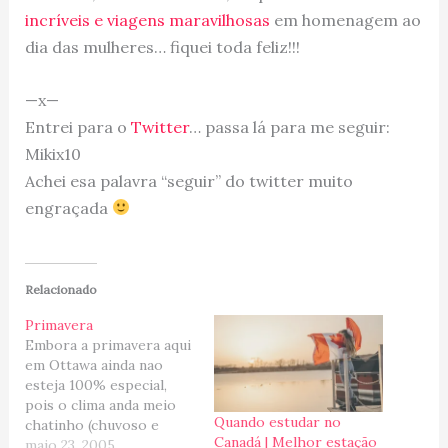
incríveis e viagens maravilhosas
em homenagem ao
dia das mulheres… fiquei toda feliz!!!
—x—
Entrei para o
Twitter
… passa lá para me seguir:
Mikix10
Achei esa palavra “seguir” do twitter muito
engraçada
Relacionado
Primavera
Embora a primavera aqui
em Ottawa ainda nao
esteja 100% especial,
pois o clima anda meio
Quando estudar no
chatinho (chuvoso e
Canadá | Melhor estação
friozinho), voce ja
maio 23, 2005