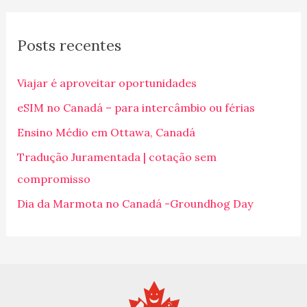
s
q
Posts recentes
u
i
Viajar é aproveitar oportunidades
s
eSIM no Canadá – para intercâmbio ou férias
a
Ensino Médio em Ottawa, Canadá
r
p
Tradução Juramentada | cotação sem
o
compromisso
r
Dia da Marmota no Canadá -Groundhog Day
: