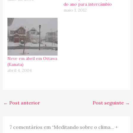
do ano para intercâmbio
consegue ver no rosto
maio 1, 2012
dos apaixonados por
plantas que chegou o
momento de enfeitar os
jardins das casas... Hoje,
aqui no Canada estamos
comemorando o feriado
de Victoria…
Neve em abril em Ottawa
(Kanata)
abril 4, 2004
←
Post anterior
Post seguinte
→
7 comentários em “Meditando sobre o clima… +