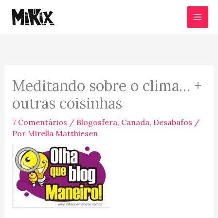
Ir
para
o
conteúdo
Meditando sobre o clima… +
outras coisinhas
7 Comentários
/
Blogosfera
,
Canada
,
Desabafos
/
Por
Mirella Matthiesen