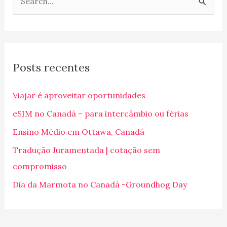
P
e
s
q
Posts recentes
u
i
Viajar é aproveitar oportunidades
s
eSIM no Canadá – para intercâmbio ou férias
a
Ensino Médio em Ottawa, Canadá
r
p
Tradução Juramentada | cotação sem
o
compromisso
r
Dia da Marmota no Canadá -Groundhog Day
: