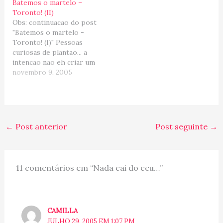
tenebroso periodo sem
Batemos o martelo –
internet, televisao,
Toronto! (II)
churrasqueira etc etc etc
Obs: continuacao do post
voltamos a ativa. Os
"Batemos o martelo -
moveis ainda estao em
Toronto! (I)" Pessoas
transito…
curiosas de plantao... a
intencao nao eh criar um
clima de surpresa, viu?!
novembro 9, 2005
Uma vez que minha vida
nao eh novela e nem tao
exciting ... Mas tenham
doh dos meus dedinhos
que teclam sem parar,
←
Post anterior
Post seguinte
→
neh?! :mrgreen:. ------x-
-----…
11 comentários em “Nada cai do ceu…”
CAMILLA
JULHO 29, 2005 EM 1:07 PM