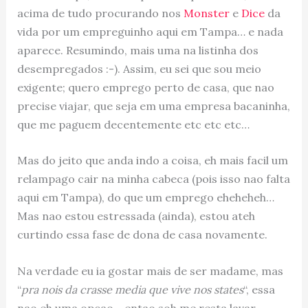
acima de tudo procurando nos
Monster
e
Dice
da
vida por um empreguinho aqui em Tampa… e nada
aparece. Resumindo, mais uma na listinha dos
desempregados :-). Assim, eu sei que sou meio
exigente; quero emprego perto de casa, que nao
precise viajar, que seja em uma empresa bacaninha,
que me paguem decentemente etc etc etc…
Mas do jeito que anda indo a coisa, eh mais facil um
relampago cair na minha cabeca (pois isso nao falta
aqui em Tampa), do que um emprego eheheheh…
Mas nao estou estressada (ainda), estou ateh
curtindo essa fase de dona de casa novamente.
Na verdade eu ia gostar mais de ser madame, mas
“
pra nois da crasse media que vive nos states
“, essa
nao eh uma opcao… entao soh me resta lavar,