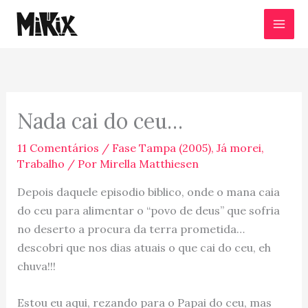
Ir
para
o
conteúdo
Nada cai do ceu…
11 Comentários
/
Fase Tampa (2005)
,
Já morei
,
Trabalho
/ Por
Mirella Matthiesen
Depois daquele episodio biblico, onde o mana caia
do ceu para alimentar o “povo de deus” que sofria
no deserto a procura da terra prometida…
descobri que nos dias atuais o que cai do ceu, eh
chuva!!!
Estou eu aqui, rezando para o Papai do ceu, mas