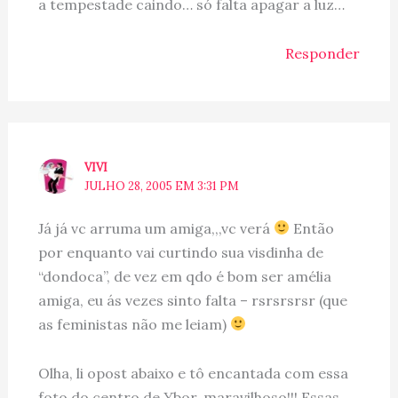
a tempestade caindo… só falta apagar a luz…
Responder
VIVI
JULHO 28, 2005 EM 3:31 PM
Já já vc arruma um amiga,,,vc verá
Então
por enquanto vai curtindo sua visdinha de
“dondoca”, de vez em qdo é bom ser amélia
amiga, eu ás vezes sinto falta – rsrsrsrsr (que
as feministas não me leiam)
Olha, li opost abaixo e tô encantada com essa
foto do centro de Ybor, maravilhoso!!! Essas