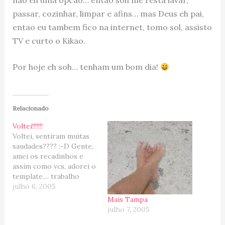
passar, cozinhar, limpar e afins… mas Deus eh pai,
entao eu tambem fico na internet, tomo sol, assisto
TV e curto o Kikao.
Por hoje eh soh… tenham um bom dia!
Relacionado
Voltei!!!!!!!
Voltei, sentiram muitas
saudades???? :-D Gente,
amei os recadinhos e
assim como vcs, adorei o
template.... trabalho
impecavel do grande
julho 6, 2005
amigo e profissional
Mais Tampa
Gean!!!! Eu recomendo! E
julho 7, 2005
depois de um longo e