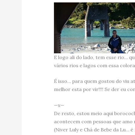
E logo ali do lado, tem esse rio… q
vários rios e lagos com essa color
É isso… para quem gostou do viu a
melhor esta por vir!!!! Se der eu 
—x—
De resto, estou meio aqui borococ
acontecem com pessoas que amo n
(Niver Luly e Chá de Bebe da Lu… é