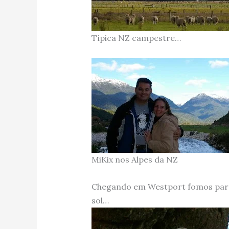
Típica NZ campestre…
MiKix nos Alpes da NZ
Chegando em Westport fomos para 
sol…