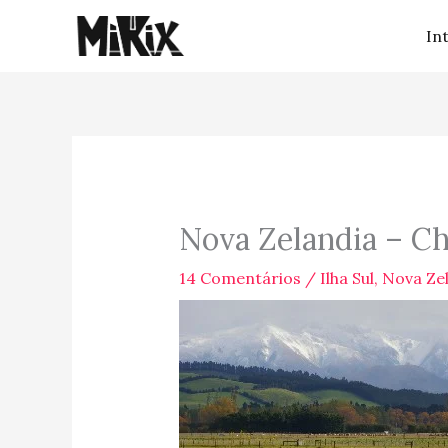
Ir
In
para
o
conteúdo
Nova Zelandia – Ch
14 Comentários
/
Ilha Sul
,
Nova Ze