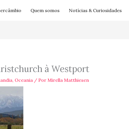
tercâmbio
Quem somos
Notícias & Curiosidades
ristchurch à Westport
landia
,
Oceania
/ Por
Mirella Matthiesen