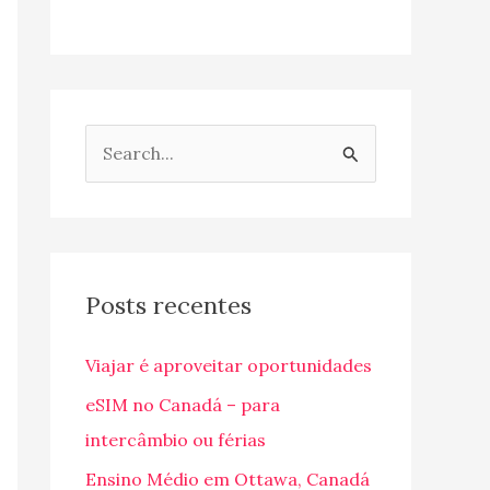
P
e
s
q
u
Posts recentes
i
Viajar é aproveitar oportunidades
s
a
eSIM no Canadá – para
r
intercâmbio ou férias
p
Ensino Médio em Ottawa, Canadá