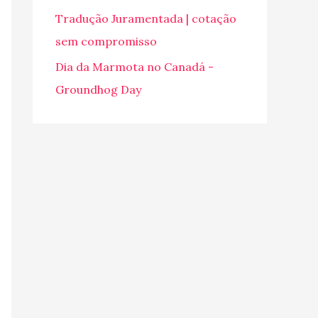
o
Tradução Juramentada | cotação
r
sem compromisso
:
Dia da Marmota no Canadá -
Groundhog Day