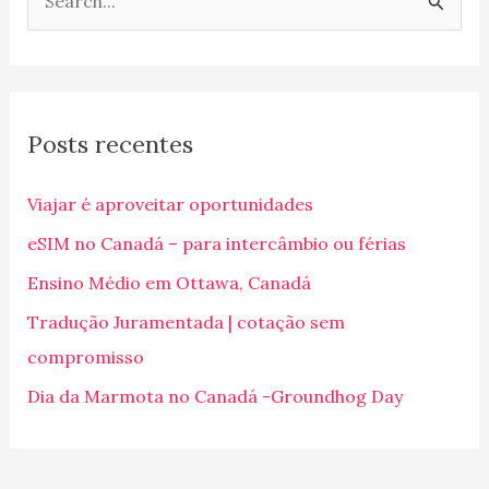
P
e
s
q
Posts recentes
u
i
Viajar é aproveitar oportunidades
s
eSIM no Canadá – para intercâmbio ou férias
a
Ensino Médio em Ottawa, Canadá
r
p
Tradução Juramentada | cotação sem
o
compromisso
r
Dia da Marmota no Canadá -Groundhog Day
: