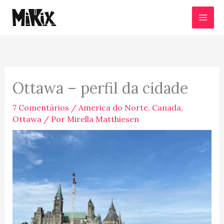
Ir
para
o
conteúdo
Ottawa – perfil da cidade
7 Comentários
/
America do Norte
,
Canada
,
Ottawa
/ Por
Mirella Matthiesen