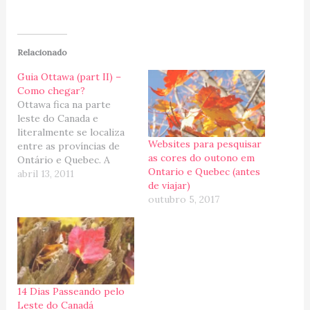
Relacionado
Guia Ottawa (part II) –
Como chegar?
Ottawa fica na parte
leste do Canada e
literalmente se localiza
Websites para pesquisar
entre as províncias de
as cores do outono em
Ontário e Quebec. A
Ontario e Quebec (antes
cidade se divide em duas
abril 13, 2011
de viajar)
regiões pelo Rio Ottawa,
outubro 5, 2017
de um lado situa-se
Ottawa (Ontário) e do
outro Gatineau (Quebec),
juntas elas formam a
grande “Ottawa-
Gatineau”, a quarta maior
cidade canadense.…
14 Dias Passeando pelo
Leste do Canadá